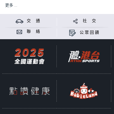
更多 ...
交 通
社 交
聯 絡
公眾回饋