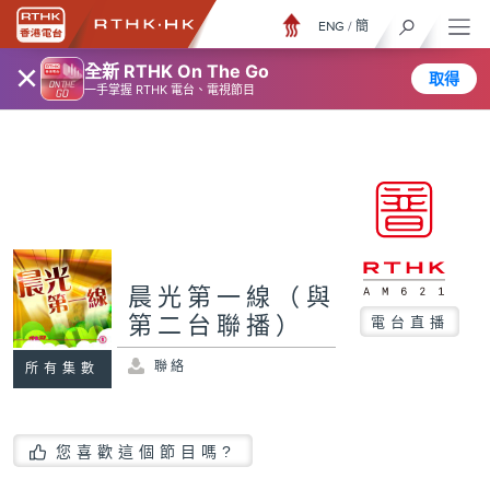
ENG
/
簡
×
全新 RTHK On The Go
取得
一手掌握 RTHK 電台、電視節目
晨光第一線（與
第二台聯播）
電台直播
聯絡
所有集數
您喜歡這個節目嗎?