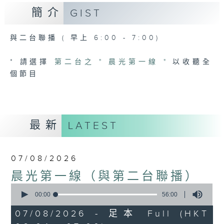
簡介
GIST
與二台聯播 ( 早上 6:00 - 7:00)
* 請選擇
第二台之 " 晨光第一線 "
以收聽全
個節目
最新
LATEST
07/08/2026
晨光第一線（與第二台聯播）
0
seconds
00:00
56:00
of
56
07/08/2026 - 足本 Full (HKT
minutes,