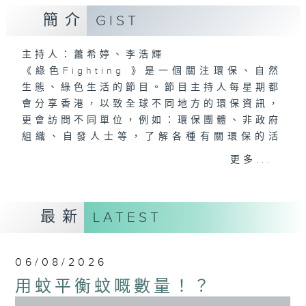
簡介
GIST
主持人：蕭希婷、李浩輝
《綠色Fighting 》是一個關注環保、自然
生態、綠色生活的節目。節目主持人每星期都
會分享香港，以致全球不同地方的環保資訊，
更會訪問不同單位，例如：環保團體、非政府
組織、自發人士等，了解各種有關環保的活
動。主持更會不時參與環保活動、展覽，以第
更多...
一身角度將相關資訊及經歷帶給聽眾。節目期
望透過分享貼近社會大眾的環保資訊，令聽眾
可以慢慢嘗試改變日常習慣，過綠色生活。
最新
LATEST
06/08/2026
用蚊平衡蚊嘅數量！？
0