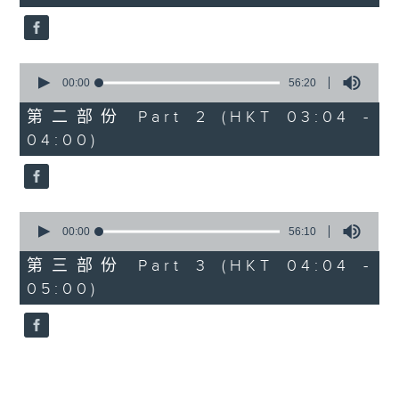
seconds
5. 「鸞飄鳳更飄」
由 黃一鳴、盧筱萍 主唱
0
seconds
00:00
56:20
of
6. 「花落始逢君」
56
第二部份 Part 2 (HKT 03:04 -
minutes,
由 張月兒、伍木蘭 主唱
04:00)
20
seconds
0
seconds
00:00
56:10
of
56
第三部份 Part 3 (HKT 04:04 -
minutes,
05:00)
10
seconds