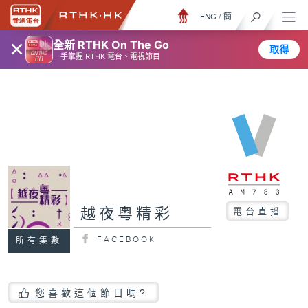
ENG
/
簡
×
全新 RTHK On The Go
取得
一手掌握 RTHK 電台、電視節目
越夜粵精彩
電台直播
FACEBOOK
所有集數
您喜歡這個節目嗎?