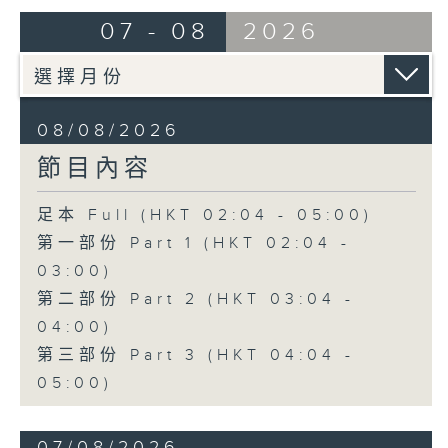
由 崔慶麟、曾慧 主唱
07 - 08
2026
4. 「海棠香影月中搖」
由 嚴淑芳 主唱
08/08/2026
節目內容
5. 「夢會巫山」
由 陳小漢、蔣文端 主唱
足本 Full (HKT 02:04 - 05:00)
第一部份 Part 1 (HKT 02:04 -
6. 「魂夢繞山河」
03:00)
由 李少芳 、許蓓 主唱
第二部份 Part 2 (HKT 03:04 -
04:00)
第三部份 Part 3 (HKT 04:04 -
05:00)
07/08/2026