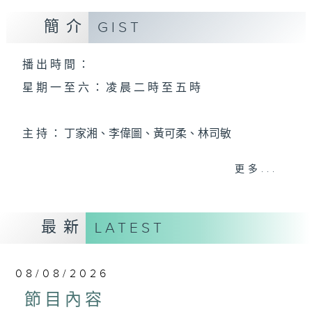
簡介
GIST
播 出 時 間 ：
星 期 一 至 六 ： 凌 晨 二 時 至 五 時
主 持 ： 丁家湘、李偉圖、黃可柔、林司敏
更多...
香港電台第五台由2014年7月28日凌晨二時開始，推出
每週6天，逢星期一至六凌晨二時至五時的粵曲節目，
最新
務求令每一個晚上越夜「粤」精彩。
LATEST
08/08/2026
節目內容