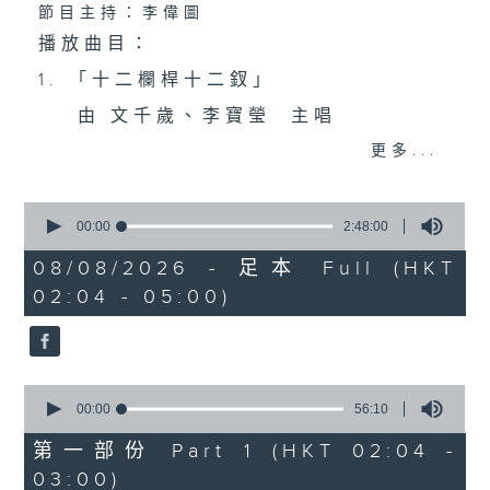
節目主持：李偉圖
播放曲目：
1. 「十二欄桿十二釵」
由 文千歲、李寶瑩 主唱
更多...
2. 「春暖花開醉杏樓」
0
由 黃麗冰 主唱
seconds
00:00
2:48:00
of
2
08/08/2026 - 足本 Full (HKT
hours,
02:04 - 05:00)
3. 「怡紅公子祭瀟湘之葬花」
48
minutes,
0
由 蓋鳴暉、尹飛燕 主唱
seconds
0
4. 「火海君臣」
seconds
00:00
56:10
of
由 龍貫天、丁凡 主唱
56
第一部份 Part 1 (HKT 02:04 -
minutes,
03:00)
10