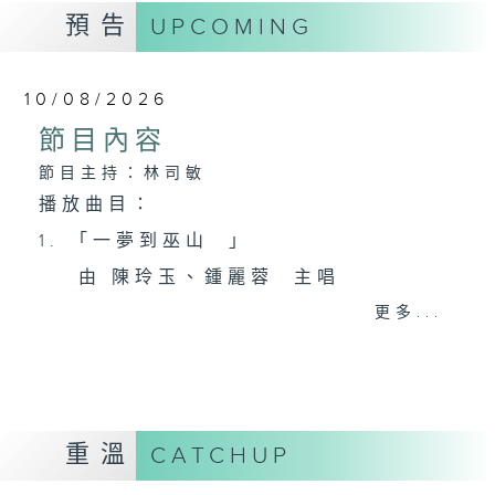
預告
UPCOMING
10/08/2026
節目內容
節目主持：林司敏
播放曲目：
1. 「一夢到巫山 」
由 陳玲玉、鍾麗蓉 主唱
更多...
2. 「楊玉環歸天」
由 李慧 主唱
重溫
CATCHUP
3. 「笑傲江湖之荒山訂情」