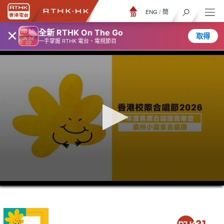
ENG
/
簡
×
全新 RTHK On The Go
取得
一手掌握 RTHK 電台、電視節目
0
seconds
of
1
hour,
53