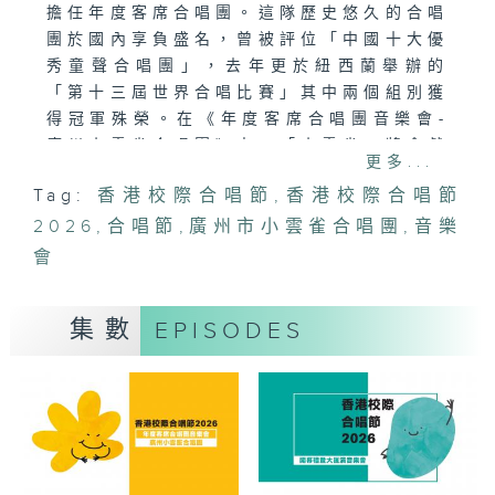
擔任年度客席合唱團。這隊歷史悠久的合唱
團於國內享負盛名，曾被評位「中國十大優
秀童聲合唱團」，去年更於紐西蘭舉辦的
「第十三屆世界合唱比賽」其中兩個組別獲
得冠軍殊榮。在《年度客席合唱團音樂會-
廣州小雲雀合唱團》中，「小雲雀」將會獻
更多...
唱多首極富特色的合唱曲目，包括在國際比
Tag:
香港校際合唱節
,
香港校際合唱節
賽的得獎歌曲。香港校際合唱團小學組和高
2026
中組同學擔任音樂會嘉賓，分別獻唱《陪伴
,
合唱節
,
廣州市小雲雀合唱團
,
音樂
我》及《神愛世人》。
會
集數
EPISODES