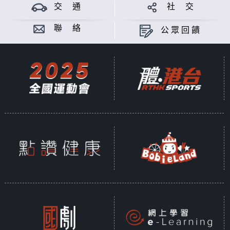
交 通
社 交
聯 絡
公眾回饋