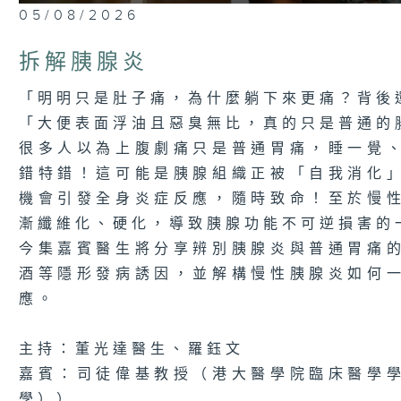
0
05/08/2026
seconds
of
24
拆解胰腺炎
minutes,
7
seconds
Volume
「明明只是肚子痛，為什麼躺下來更痛？背後
90%
「大便表面浮油且惡臭無比，真的只是普通的
很多人以為上腹劇痛只是普通胃痛，睡一覺
錯特錯！這可能是胰腺組織正被「自我消化
機會引發全身炎症反應，隨時致命！至於慢
漸纖維化、硬化，導致胰腺功能不可逆損害的
今集嘉賓醫生將分享辨別胰腺炎與普通胃痛
酒等隱形發病誘因，並解構慢性胰腺炎如何
應。
主持：董光達醫生、羅鈺文
嘉賓：司徒偉基教授（港大醫學院臨床醫學
學））