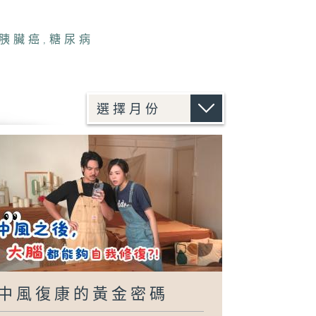
胰臟癌
,
糖尿病
中風復康的黃金密碼