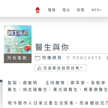
電視
電台
新聞
WEB+
醫生與你
特備網頁
PODCASTS
所有集數
您喜歡這個節目嗎?
監製：唐敏明 主持團隊：鄭萃雯、梁凱寧
醫生、胡志遠醫生、董光達醫生、黄秉康醫
現今都市人日漸注重生活質素，而身體狀況