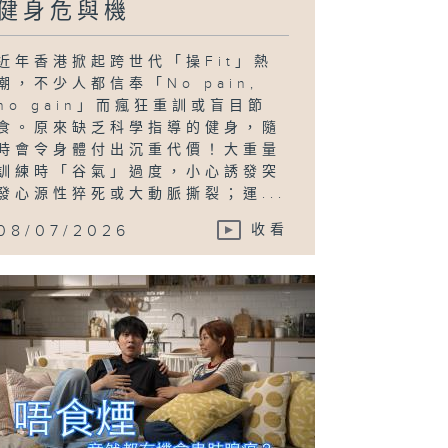
健身危與機
近年香港掀起跨世代「操Fit」熱
潮，不少人都信奉「No pain,
no gain」而瘋狂重訓或盲目節
食。原來缺乏科學指導的健身，隨
時會令身體付出沉重代價！大重量
訓練時「谷氣」過度，小心誘發突
發心源性猝死或大動脈撕裂；運...
08/07/2026
收看