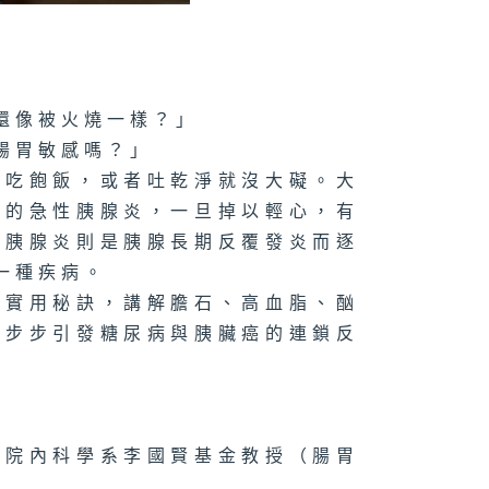
還像被火燒一樣？」
腸胃敏感嗎？」
、吃飽飯，或者吐乾淨就沒大礙。大
」的急性胰腺炎，一旦掉以輕心，有
性胰腺炎則是胰腺長期反覆發炎而逐
一種疾病。
的實用秘訣，講解膽石、高血脂、酗
一步步引發糖尿病與胰臟癌的連鎖反
學院內科學系李國賢基金教授（腸胃