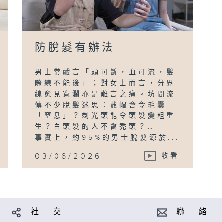
防脫髮有辦法
男士常戲言「頭可斷，血可流，髮
際線不能後」；對女士而言，分界
線愈見寬濶亦是難言之痛。坊間流
傳不少脫髮迷思：戴帽會令毛囊
「窒息」？剃光頭能令頭髮變粗重
生？白頭髮的人不會禿頭？…
事實上，約95%的男士脫髮源於...
03/06/2026
收看
社 交
聯 絡