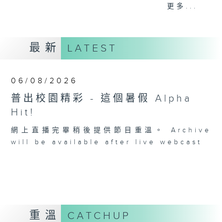
更多...
星期一「兩文三語說故事」一個故事、三種語言！
星期二「身體秘密小探員」探索身體的奧秘！
星期三「AI未來研究所」探討未來世界的可能性！
最新
LATEST
星期四「超玥實驗室」科學就在你身邊！
星期五「中爸爸談談心」傾聽成長路上的小心事！
06/08/2026
「校園新SING」邀請最潮Busker為你Sing！
普出校園精彩 - 這個暑假 Alpha
Hit!
網上直播完畢稍後提供節目重溫。 Archive
will be available after live webcast
重溫
CATCHUP