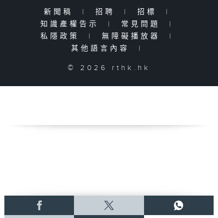
新聞稿
|
招聘
|
招標
|
知識產權告示
|
常見問題
|
私隱政策
|
無障礙播放器
|
其他語言內容
|
© 2026 rthk.hk