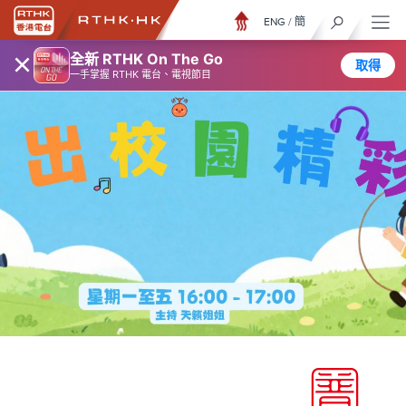
ENG
/
簡
×
全新 RTHK On The Go
取得
一手掌握 RTHK 電台、電視節目