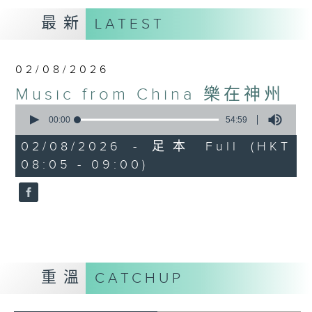
最新
LATEST
02/08/2026
Music from China 樂在神州
0
seconds
00:00
54:59
of
54
02/08/2026 - 足本 Full (HKT
minutes,
08:05 - 09:00)
59
seconds
重溫
CATCHUP