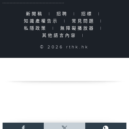
新聞稿
|
招聘
|
招標
|
知識產權告示
|
常見問題
|
私隱政策
|
無障礙播放器
|
其他語言內容
|
© 2026 rthk.hk