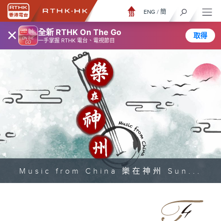
ENG
/
簡
×
全新 RTHK On The Go
取得
一手掌握 RTHK 電台、電視節目
Music from China 樂在神州 Sun...