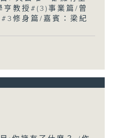
學亨教授#(3)事業篇/曾
/#3修身篇/嘉賓：梁紀