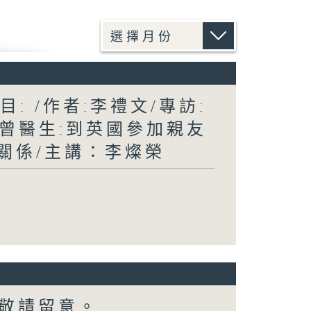
: /作者:李禮文/專訪:
/曾醫生:到英國參加親友
際關係/主講：李燦榮
敬請留意。