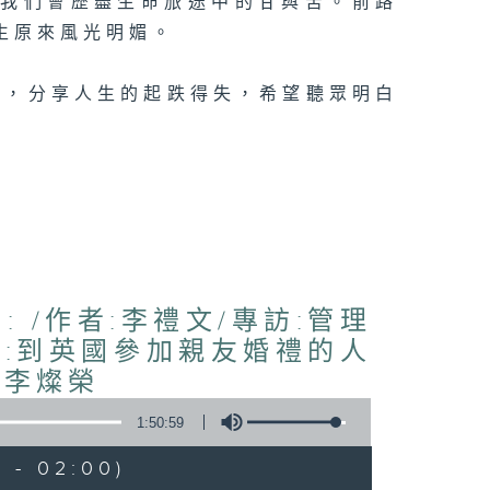
，我們會歷盡生命旅途中的甘與苦。前路
生原來風光明媚。
事，分享人生的起跌得失，希望聽眾明白
 /作者:李禮文/專訪:管理
生:到英國參加親友婚禮的人
：李燦榮
1:50:59
 - 02:00)