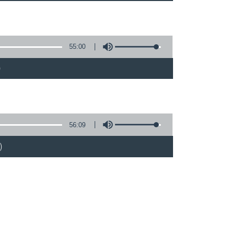
55:00
)
56:09
)