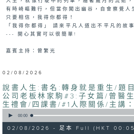
人生，就像行駛中的列車，隨著歲月的流逝
有時崎嶇難行，但當你闖出幽谷，自會察覺人
只要相信，我得你都得！
「我得你都得」 請來平凡人道出不平凡的故
--- 開心其實可以很簡單!
嘉賓主持：曾繁光
02/08/2026
說書人生:書名:轉身就是重生/題目:
公司老板林家駒#3:子女篇/曾醫
生禮會/四課書/#1人際關係/主講
0
seconds
00:00
of
1
02/08/2026 - 足本 Full (HKT 00:05
hour,