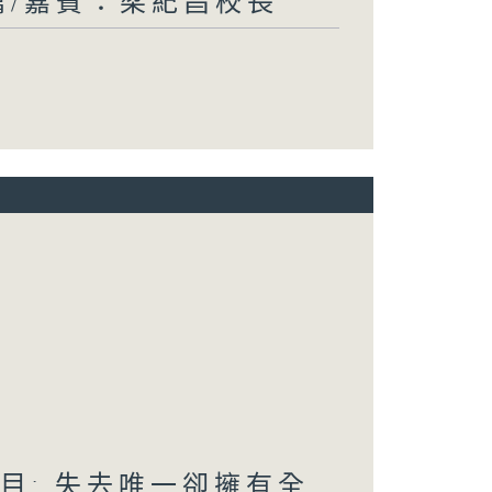
生篇/嘉賓：梁紀昌校長
題目: 失去唯一卻擁有全