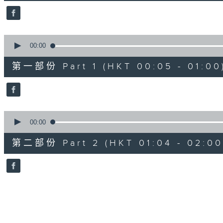
50
minutes,
59
seconds
Volume
90%
0
seconds
00:00
of
55
第一部份 Part 1 (HKT 00:05 - 01:00
minutes,
0
seconds
Volume
90%
0
seconds
00:00
of
56
第二部份 Part 2 (HKT 01:04 - 02:00
minutes,
9
seconds
Volume
90%