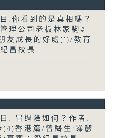
題目:你看到的是真相嗎？
:管理公司老板林家駒#
朋友成長的好處(1)/教育
梁紀昌校長
目: 冒過險如何？作者:
#(4)香港篇/曾醫生:躁鬱