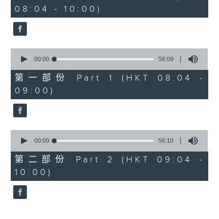
hour,
08:04 - 10:00)
52
minutes,
0
seconds
0
seconds
00:00
56:09
of
56
第一部份 Part 1 (HKT 08:04 -
minutes,
09:00)
9
seconds
0
seconds
00:00
56:10
of
56
第二部份 Part 2 (HKT 09:04 -
minutes,
10:00)
10
seconds