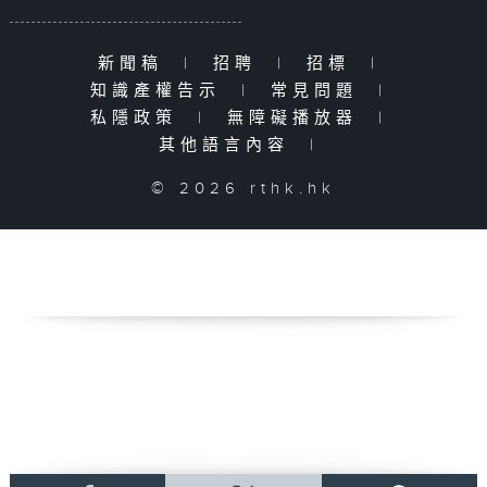
新聞稿
|
招聘
|
招標
|
知識產權告示
|
常見問題
|
私隱政策
|
無障礙播放器
|
其他語言內容
|
© 2026 rthk.hk