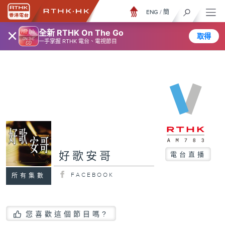
ENG
/
簡
×
全新 RTHK On The Go
取得
一手掌握 RTHK 電台、電視節目
好歌安哥
電台直播
FACEBOOK
所有集數
您喜歡這個節目嗎?