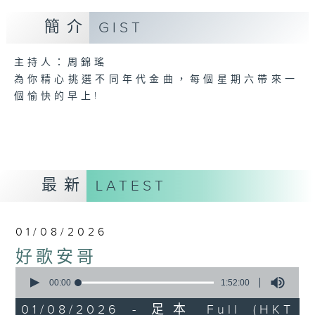
簡介
GIST
主持人：周錦瑤
為你精心挑選不同年代金曲，每個星期六帶來一
個愉快的早上!
最新
LATEST
01/08/2026
好歌安哥
0
seconds
00:00
1:52:00
of
1
01/08/2026 - 足本 Full (HKT