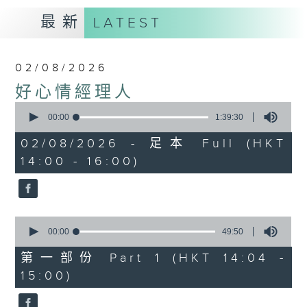
最新
LATEST
02/08/2026
好心情經理人
0
seconds
00:00
1:39:30
of
1
02/08/2026 - 足本 Full (HKT
hour,
14:00 - 16:00)
39
minutes,
30
seconds
0
seconds
00:00
49:50
of
49
第一部份 Part 1 (HKT 14:04 -
minutes,
15:00)
50
seconds