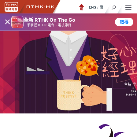
ENG
/
簡
×
全新 RTHK On The Go
取得
一手掌握 RTHK 電台、電視節目