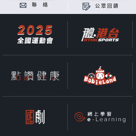
聯 絡
公眾回饋