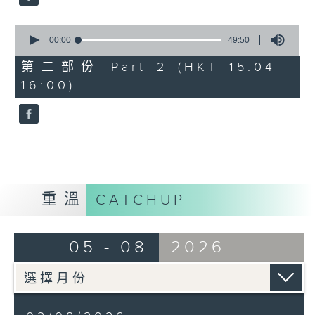
0
seconds
00:00
49:50
of
49
第二部份 Part 2 (HKT 15:04 -
minutes,
16:00)
50
seconds
重溫
CATCHUP
05 - 08
2026