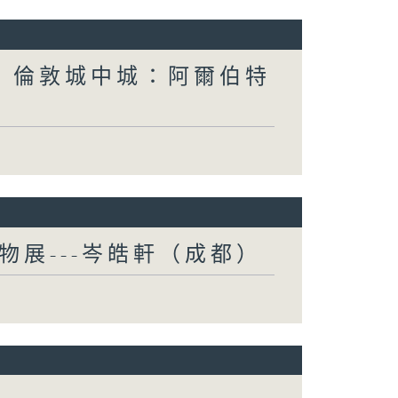
/ 倫敦城中城：阿爾伯特
寵物展---岑皓軒（成都）