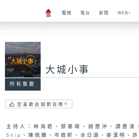
電視
電台
新聞
WEB+
大城小事
所有集數
您喜歡這個節目嗎?
主持人：林海君、蔡基瑋、胡慧沖、譚惠清
Ship、陳佩姍、岑皓軒、佘日源、麥漢明、