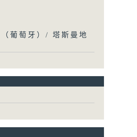
儀（葡萄牙）/ 塔斯曼地
）