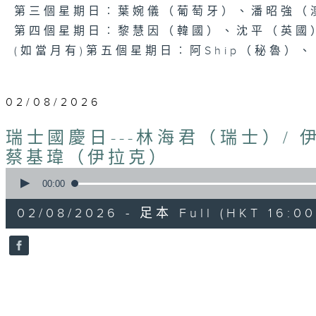
第三個星期日︰葉婉儀（葡萄牙）、潘昭強（
第四個星期日︰黎慧因（韓國）、沈平（英國
(如當月有)第五個星期日︰阿Ship（秘魯）
02/08/2026
瑞士國慶日---林海君（瑞士）/ 
蔡基瑋（伊拉克）
0
seconds
00:00
of
53
02/08/2026 - 足本 Full (HKT 16:00 
minutes,
33
seconds
Volume
90%