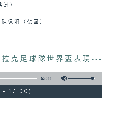
澳洲）
）
、 陳佩姍（德國）
伊拉克足球隊世界盃表現---
53:33
- 17:00)