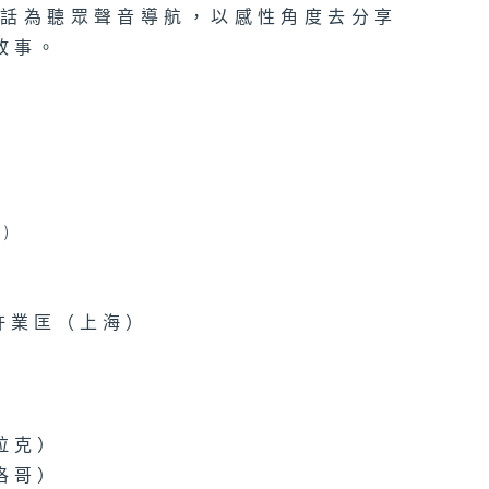
東話為聽眾聲音導航，以感性角度去分享
故事。
)
許業匡（上海）
拉克）
洛哥）