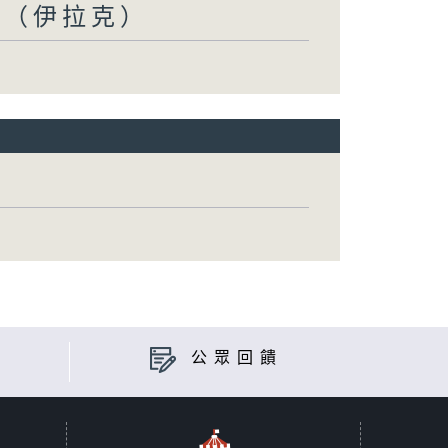
瑋（伊拉克）
公眾回饋