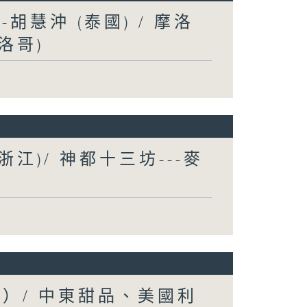
胡慧沖 (泰國) / 摩洛
洛哥)
浙江)/ 神都十三坊---麥
士）/ 中東甜品、美國利