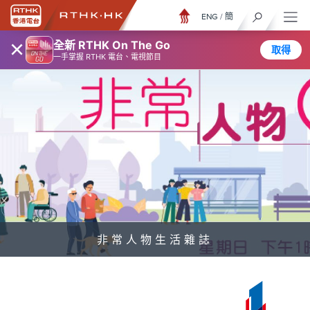
ENG
/
簡
×
全新 RTHK On The Go
取得
一手掌握 RTHK 電台、電視節目
非常人物生活雜誌