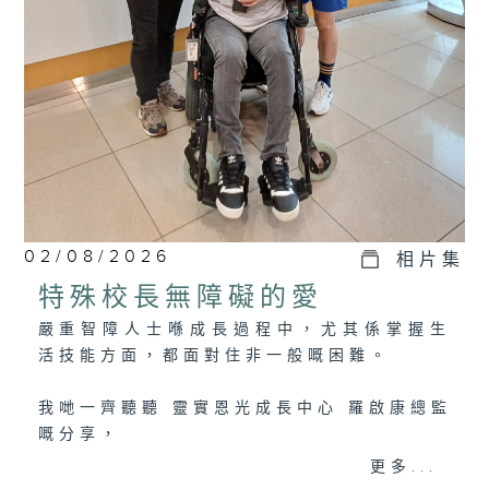
02/08/2026
相片集
特殊校長無障礙的愛
嚴重智障人士喺成長過程中，尤其係掌握生
活技能方面，都面對住非一般嘅困難。
我哋一齊聽聽 靈實恩光成長中心 羅啟康總監
嘅分享，
佢哋點樣為每位學員度身訂做個別學習計
更多...
劃，等學員可以成功過渡，踏入社會。