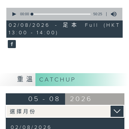
而又喺咩驅使羅總監40幾年嚟風雨不改，為
0
有需要嘅嚴重智障人士「無障礙的愛」呢？
seconds
00:00
50:25
of
50
02/08/2026 - 足本 Full (HKT
minutes,
13:00 - 14:00)
25
seconds
重溫
CATCHUP
05 - 08
2026
02/08/2026