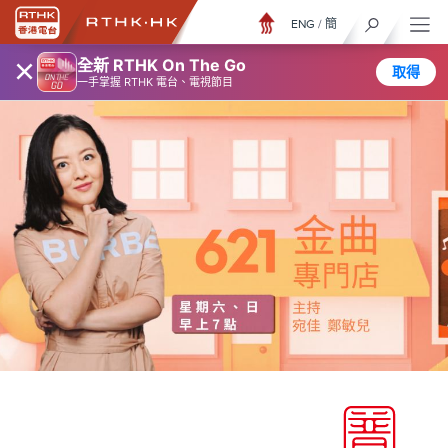
ENG
/
簡
×
全新 RTHK On The Go
取得
一手掌握 RTHK 電台、電視節目