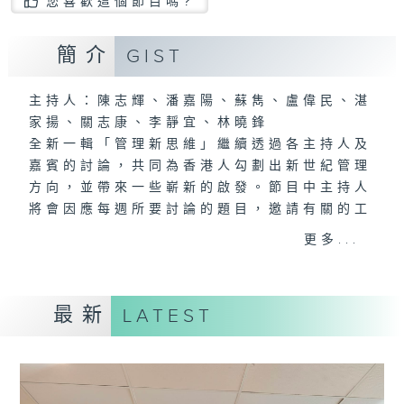
您喜歡這個節目嗎?
簡介
GIST
主持人：陳志輝、潘嘉陽、蘇雋、盧偉民、湛
家揚、關志康、李靜宜、林曉鋒
全新一輯「管理新思維」繼續透過各主持人及
嘉賓的討論，共同為香港人勾劃出新世紀管理
方向，並帶來一些嶄新的啟發。節目中主持人
將會因應每週所要討論的題目，邀請有關的工
商機構管理人員與聽眾分享其親身經歷或所見
更多...
所聞的管理案例，希望能從實戰的市場例子
中，印證理論，分析現象，提供建議。
最新
LATEST