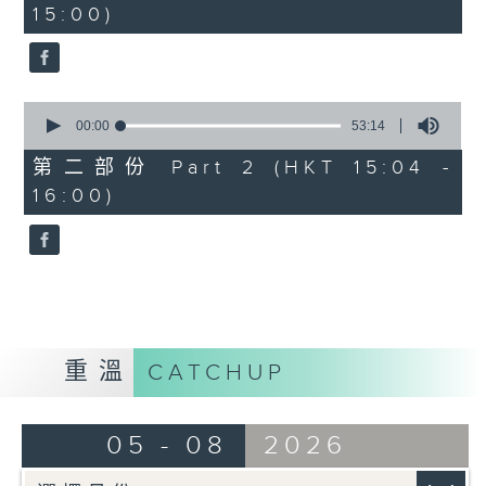
15:00)
50
seconds
0
seconds
00:00
53:14
of
53
第二部份 Part 2 (HKT 15:04 -
minutes,
16:00)
14
seconds
重溫
CATCHUP
05 - 08
2026