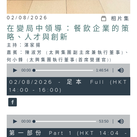
02/08/2026
相片集
在變局中領導：餐飲企業的策
略、人才與創新
主持：湛家揚
嘉賓：陳淑芳 (太興集團副主席兼執行董事)、
何小鋒 (太興集團執行董事(首席營運官))
0
seconds
00:00
1:46:54
of
1
02/08/2026 - 足本 Full (HKT
hour,
14:00 - 16:00)
46
minutes,
54
seconds
0
seconds
00:00
53:50
of
53
第一部份 Part 1 (HKT 14:04 -
minutes,