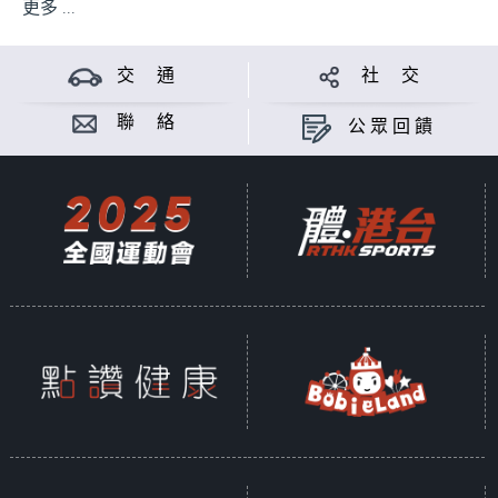
更多 ...
交 通
社 交
聯 絡
公眾回饋