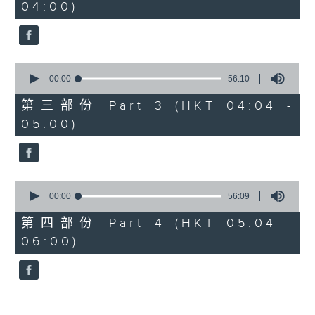
04:00)
19
seconds
0
seconds
00:00
56:10
of
56
第三部份 Part 3 (HKT 04:04 -
minutes,
05:00)
10
seconds
0
seconds
00:00
56:09
of
56
第四部份 Part 4 (HKT 05:04 -
minutes,
06:00)
9
seconds