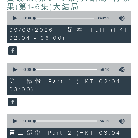
果(第1-6集)大結局
0
seconds
00:00
3:43:59
of
3
09/08/2026 - 足本 Full (HKT
hours,
02:04 - 06:00)
43
minutes,
59
seconds
0
seconds
00:00
56:10
of
56
第一部份 Part 1 (HKT 02:04 -
minutes,
03:00)
10
seconds
0
seconds
00:00
56:19
of
56
第二部份 Part 2 (HKT 03:04 -
minutes,