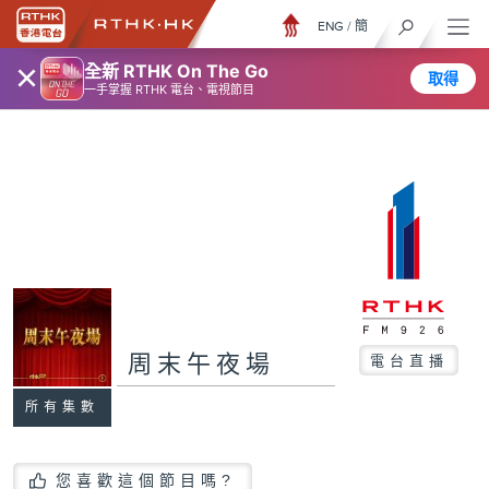
ENG
/
簡
×
全新 RTHK On The Go
取得
一手掌握 RTHK 電台、電視節目
周末午夜場
電台直播
所有集數
您喜歡這個節目嗎?