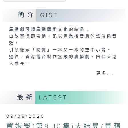
簡介
GIST
廣播劇可謂廣播藝術文化的結晶；
由故事情節帶動，配以專業播音員的聲演與音
效，
引領聽眾「閱覽」一本又一本的空中小説。
過往，香港電台製作無數的廣播劇，陪伴香港
人成長。
從不同年代的廣播劇中，可以窺探當時的社會
更多...
民生，見證歷史的變遷。
《周未午夜場》將會播放歷年的經典廣播劇，
讓香港電台文化寶庫一一重現！
最新
LATEST
09/08/2026
竇娥冤(第9-10集)大結局/青蘋