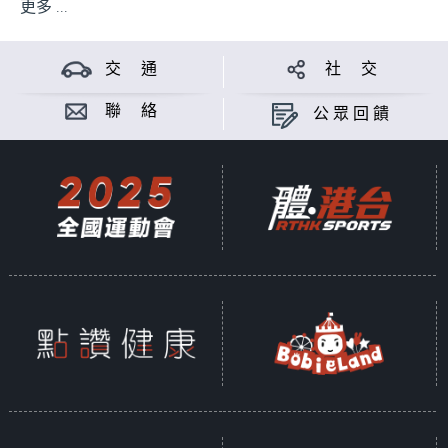
更多 ...
交 通
社 交
聯 絡
公眾回饋