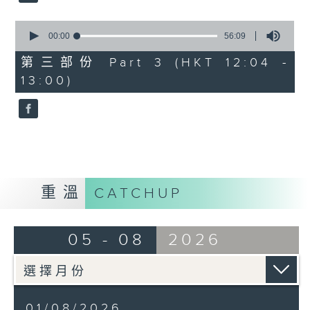
0
seconds
00:00
56:09
of
56
第三部份 Part 3 (HKT 12:04 -
minutes,
13:00)
9
seconds
重溫
CATCHUP
05 - 08
2026
01/08/2026