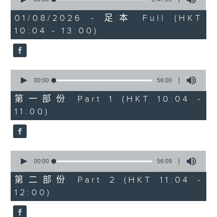
趣味有獎問答遊戲
https://app4.rthk.hk/special/elderly/
of
2
01/08/2026 - 足本 Full (HKT
hours,
《耆力量》熱線 : 1872312
10:04 - 13:00)
47
3. 銀齡專欄
minutes,
59
《耆力量》電郵：ap@rthk.org.hk
seconds
郭秀銘「邊行邊傾」
主題：元朗南生圍
0
seconds
00:00
56:00
of
陳靜雯「健康有雯路」
56
第一部份 Part 1 (HKT 10:04 -
minutes,
主題：蛋白知多D
11:00)
0
seconds
4. 耆力量專線
0
seconds
00:00
56:09
主題：心靈健康大檢測
of
56
第二部份 Part 2 (HKT 11:04 -
minutes,
12:00)
9
seconds