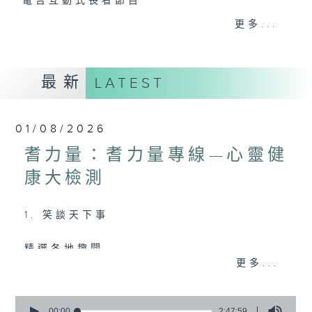
電台互動式長者節目
更多...
《
耆力量》
現代長者不再是孤獨一群，更不是弱勢社群，
最新
LATEST
因為憑著他們的生活體驗，已是作為後輩的學
習典範。
01/08/2026
只要每位長者能重拾童心，人生下半場可以繼
續精彩！
耆力量：耆力量專線—心靈健
康大檢測
<
耆力量 >
節目鼓勵長者增加自信、發揮潛
能。
1. 笑談天下事
逢星期六上午十時至一時播出
精選各地趣聞
主持：蕭希婷、藍煒婷；銀齡DJ：陳家亨、
更多...
何麗明、陳靜雯、朱玉蘭、郭秀銘、周惠珠
2. 信不信由你
0
《耆力量A Power 網頁》：
seconds
00:00
2:47:59