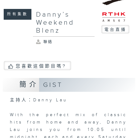
Danny’s
所有集數
Weekend
Blenz
電台直播
聯絡
您喜歡這個節目嗎?
簡介
GIST
主持人：Danny Lau
With the perfect mix of classic
hits from home and away, Danny
Lau joins you from 10.05 until
midnight, each and every Saturday