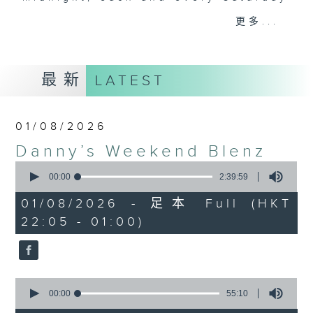
night here on Radio 3. Enjoy his
更多...
‘Weekend Blenz’ of classics from
Europe and the USA, with some of
the best canto-pop tracks ever
最新
LATEST
recorded.
01/08/2026
Danny’s Weekend Blenz
0
seconds
00:00
2:39:59
of
2
01/08/2026 - 足本 Full (HKT
hours,
22:05 - 01:00)
39
minutes,
59
seconds
0
seconds
00:00
55:10
of