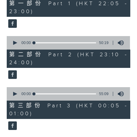
55
第一部份 Part 1 (HKT 22:05 -
minutes,
23:00)
10
seconds
0
seconds
00:00
50:19
of
50
第二部份 Part 2 (HKT 23:10 -
minutes,
24:00)
19
seconds
0
seconds
00:00
55:09
of
55
第三部份 Part 3 (HKT 00:05 -
minutes,
01:00)
9
seconds