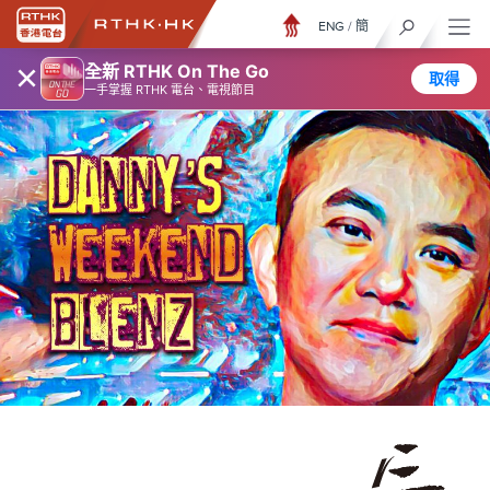
ENG
/
簡
×
全新 RTHK On The Go
取得
一手掌握 RTHK 電台、電視節目