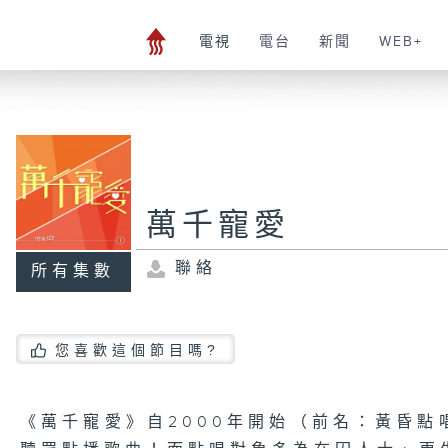
電視
電台
新聞
WEB+
萬千寵愛
聯絡
所有集數
您喜歡這個節目嗎?
《萬千寵愛》自2000年開始（前名：黃昏點