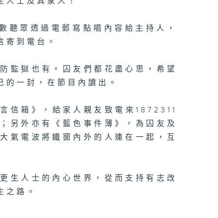
生人士及其家人！
多數聽眾透過電郵寫點唱內容給主持人，
信寄到電台。
設防監獄也有。囚友們都花盡心思，希望
己的一封，在節目內讀出。
信箱》，給家人親友致電來1872311
候；另外亦有《藍色事件薄》，為囚友及
讓大氣電波將鐵窗內外的人連在一起，互
及更生人士的內心世界，從而支持有志改
生之路。