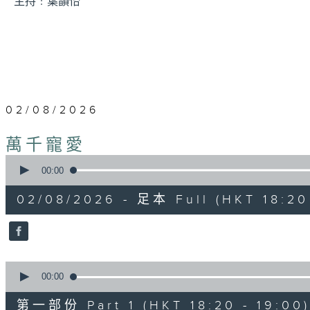
主持﹕葉韻怡
02/08/2026
萬千寵愛
0
seconds
00:00
of
1
02/08/2026 - 足本 Full (HKT 18:20
hour,
29
minutes,
24
seconds
Volume
90%
0
seconds
00:00
of
36
第一部份 Part 1 (HKT 18:20 - 19:00)