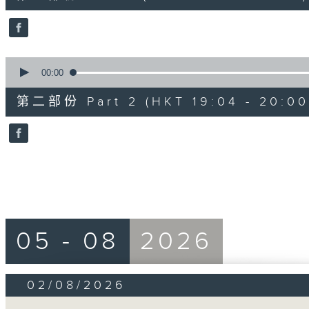
minutes,
50
seconds
Volume
90%
0
seconds
00:00
of
52
第二部份 Part 2 (HKT 19:04 - 20:00
minutes,
44
seconds
Volume
90%
05 - 08
2026
02/08/2026