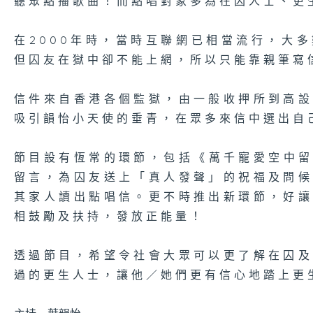
聽眾點播歌曲！而點唱對象多為在囚人士、更
在2000年時，當時互聯網已相當流行，大
但囚友在獄中卻不能上網，所以只能靠親筆寫
信件來自香港各個監獄，由一般收押所到高
吸引韻怡小天使的垂青，在眾多來信中選出自
節目設有恆常的環節，包括《萬千寵愛空中留言
留言，為囚友送上「真人發聲」的祝福及問
其家人讀出點唱信。更不時推出新環節，好
相鼓勵及扶持，發放正能量！
透過節目，希望令社會大眾可以更了解在囚
過的更生人士，讓他／她們更有信心地踏上更