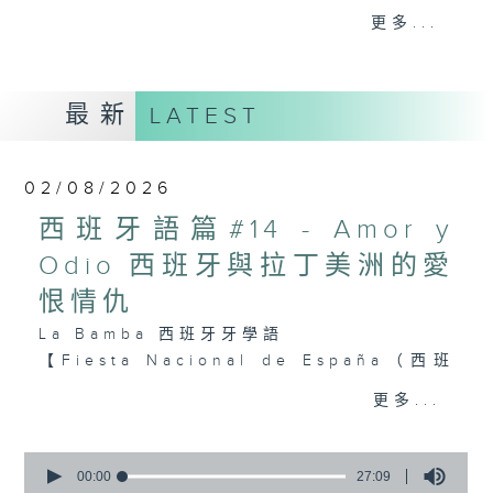
家墨西哥自然成為焦點所在。西班牙語作為拉
更多...
美地區的核心語言，不僅是溝通橋樑，更是探
索當地文化的鑰匙。
最新
LATEST
本系列節目從西班牙語出發，帶領聽眾認識拉
美的歷史底蘊、節慶習俗與足球狂熱。透過語
言學習與文化剖析，讓聽眾在投入足球盛宴的
02/08/2026
同時，更能深度感受拉丁美洲的獨特魅力，促
進文化交流與共融。
西班牙語篇#14 - Amor y
Odio 西班牙與拉丁美洲的愛
#香港電台文教組
恨情仇
La Bamba 西班牙牙學語
【Fiesta Nacional de España（西班
牙國慶日）】
更多...
10月12日為西班牙國慶日。過去許多拉
美國家曾將此日稱為：「獨立紀念日」
0
seconds
00:00
27:09
（Día de la Independencia）／