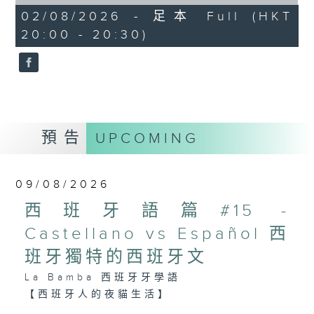
of
27
02/08/2026 - 足本 Full (HKT
「種族日」（Día de la Raza）／伊比
minutes,
20:00 - 20:30)
9
利亞文化節（Día de Hispanidad），
seconds
慶祝西班牙語系國家的文化連結。
現今不少拉丁美洲國家重新定義10月12
預告
UPCOMING
日，例如：
- 墨西哥與智利把它改為「原住民抵抗
日」（Día de la Resistencia
09/08/2026
Indígena）；
西班牙語篇#15 -
- 阿根廷把它改為「文化多樣性尊重日」
Castellano vs Español 西
（Día del Respeto a la
班牙獨特的西班牙文
Diversidad Cultural）。
La Bamba 西班牙牙學語
【西班牙人的夜貓生活】
西班牙人有La Siesta（「午睡」文化），