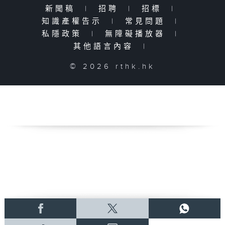
新聞稿
|
招聘
|
招標
|
知識產權告示
|
常見問題
|
私隱政策
|
無障礙播放器
|
其他語言內容
|
© 2026 rthk.hk