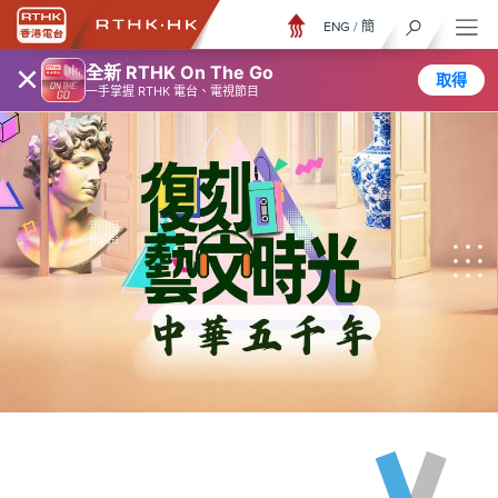
ENG
/
簡
×
全新 RTHK On The Go
取得
一手掌握 RTHK 電台、電視節目