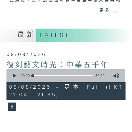
式演繹，讓你認識由軒轅皇帝至中華人民共和
國建國，前後長達五千年中國歷史的輪廓。
更多...
#香港電台文教組
最新
LATEST
08/08/2026
復刻藝文時光：中華五千年
0
seconds
00:00
30:59
of
30
08/08/2026 - 足本 Full (HKT
minutes,
21:04 - 21:35)
59
seconds