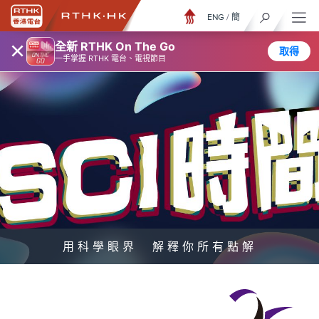
ENG
/
簡
×
全新 RTHK On The Go
取得
一手掌握 RTHK 電台、電視節目
用科學眼界 解釋你所有點解