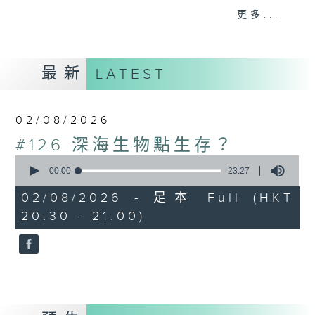
有沒有想過你家中毛孩，原來是一隻天才犬？
更多...
每日沖一杯好飲的咖啡，原來都是科學實驗？
從每道微小，認識闡述世界的科學定理；從生
最新
LATEST
活日常，找到蘊藏著的宇宙規律。用科學眼光
看生活，生活更廣；用科學眼光看世界，世界
更大。節目內容包羅科普知識、科學新知、科
02/08/2026
學家故事、延伸到STEAM學習；又會從流行
#126 深海生物點生存？
文化，如流行曲、電影、動漫，抽出當中的科
0
學元素，趣味學習。
seconds
00:00
23:27
of
23
02/08/2026 - 足本 Full (HKT
minutes,
20:30 - 21:00)
27
seconds