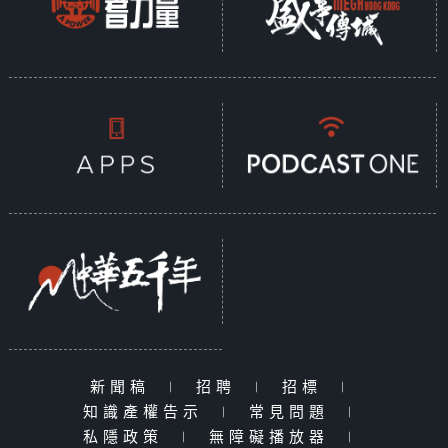
新聞稿
|
招聘
|
招標
|
知識產權告示
|
常見問題
|
私隱政策
|
無障礙播放器
|