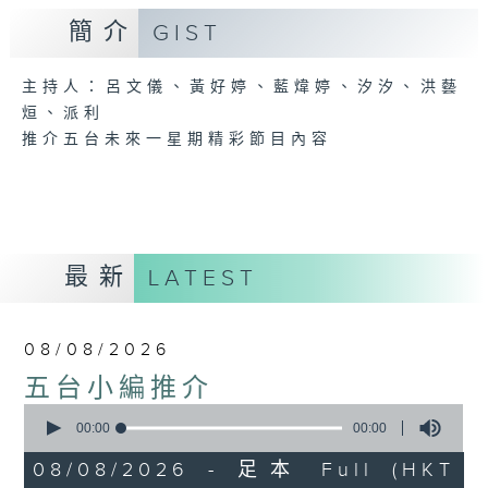
簡介
GIST
主持人：呂文儀、黃好婷、藍煒婷、汐汐、洪藝
烜、派利
推介五台未來一星期精彩節目內容
最新
LATEST
08/08/2026
五台小編推介
0
seconds
00:00
00:00
of
0
08/08/2026 - 足本 Full (HKT
seconds