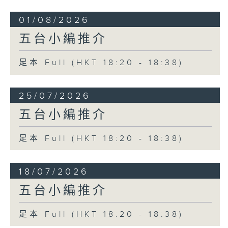
01/08/2026
五台小編推介
足本 Full (HKT 18:20 - 18:38)
25/07/2026
五台小編推介
足本 Full (HKT 18:20 - 18:38)
18/07/2026
五台小編推介
足本 Full (HKT 18:20 - 18:38)