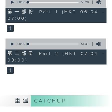
seconds
00:00
50:20
of
50
第一部份 Part 1 (HKT 06:04 -
minutes,
07:00)
20
seconds
0
seconds
00:00
54:41
of
54
第二部份 Part 2 (HKT 07:04 -
minutes,
08:00)
41
seconds
重溫
CATCHUP