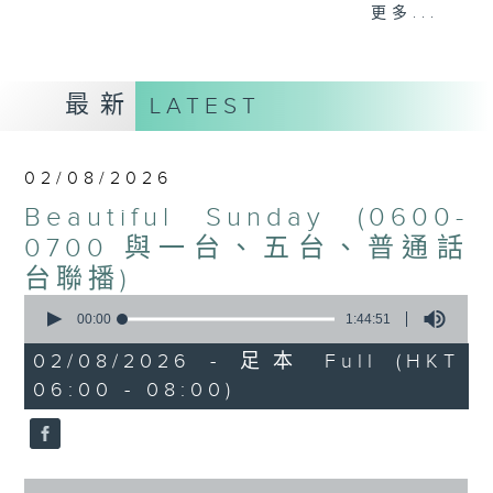
更多...
每個星期天早上6時至8時，Beautiful
Sunday！
最新
LATEST
02/08/2026
Beautiful Sunday (0600-
0700 與一台、五台、普通話
台聯播)
0
seconds
00:00
1:44:51
of
1
02/08/2026 - 足本 Full (HKT
hour,
06:00 - 08:00)
44
minutes,
51
seconds
0