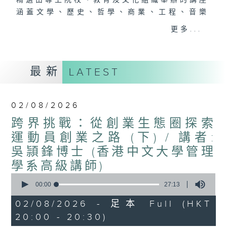
精選由專上院校、教育及文化組織舉辦的講座
涵蓋文學、歷史、哲學、商業、工程、音樂
......
更多...
隨時隨地，邊聽邊學
穿梭大學殿堂
捕捉智慧光芒
最新
LATEST
#香港電台文教組
02/08/2026
跨界挑戰：從創業生態圈探索
運動員創業之路 (下) / 講者:
吳頴鋒博士 (香港中文大學管理
學系高級講師)
0
seconds
00:00
27:13
of
27
02/08/2026 - 足本 Full (HKT
minutes,
20:00 - 20:30)
13
seconds