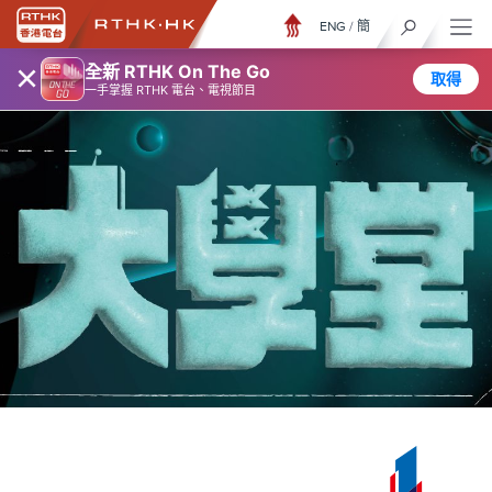
ENG
/
簡
×
全新 RTHK On The Go
取得
一手掌握 RTHK 電台、電視節目