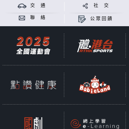
交 通
社 交
聯 絡
公眾回饋