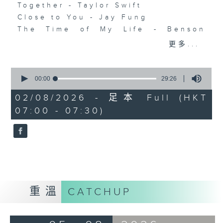
Together - Taylor Swift
Close to You - Jay Fung
The Time of My Life - Benson
Boone
更多...
Appear - SLAY
Good Times - Lukas Graham
0
seconds
00:00
29:26
of
29
02/08/2026 - 足本 Full (HKT
minutes,
07:00 - 07:30)
26
seconds
重溫
CATCHUP