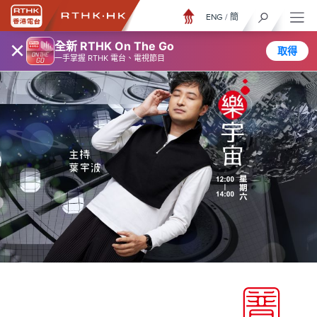
ENG
/
簡
×
全新 RTHK On The Go
取得
一手掌握 RTHK 電台、電視節目