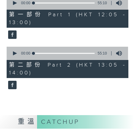
seconds
00:00
55:10
of
55
第一部份 Part 1 (HKT 12:05 -
minutes,
13:00)
10
seconds
0
seconds
00:00
55:10
of
55
第二部份 Part 2 (HKT 13:05 -
minutes,
14:00)
10
seconds
重溫
CATCHUP