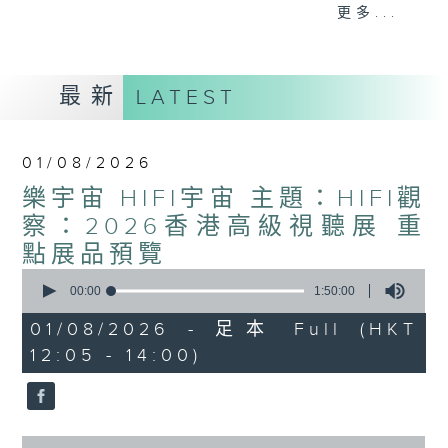
音樂宇宙！
更多...
主持：葉宇波
PART2《樂宇宙：Hi-Fi宇宙》與廣東廣播
最新
LATEST
電視台音樂之聲MusicFM聯合呈獻，高清音
樂及音響發燒友的專屬文化交流站！
01/08/2026
1）Hi-Fi話題：粵港主持人分享兩地發燒音
樂宇宙 HIFI宇宙 主題：HIFI觀
樂音響界最新玩點熱話
2）嘉賓訪問：專訪Hi-Fi名家、業內行尊或
察：2026香港高級視聽展 重
Hi-Fi音樂藝人、製作人
點展品預覽
3）發燒鑑賞：粵港主持人推介每週發燒錄音
0
seconds
及Hi-Fi單曲，共饗優質靚聲下午茶
00:00
1:50:00
of
主持：趙毅敏（廣東電台）、葉宇波（香港電
1
01/08/2026 - 足本 Full (HKT
hour,
台）
12:05 - 14:00)
50
minutes,
0
seconds
0