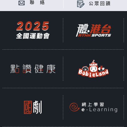
聯 絡
公眾回饋