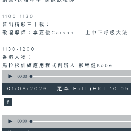
銅獎-德雅中學 陳詠欣老師
1100-1130
普出精彩三十載：
歌唱導師：李嘉俊Carson - 上中下呼吸大法
1130-1200
香港人物：
馬拉松訓練應用程式創辨人 柳程健Kobe
0
seconds
00:00
of
1
01/08/2026 - 足本 Full (HKT 10:05 
hour,
50
minutes,
0
seconds
Volume
90%
0
seconds
00:00
of
55