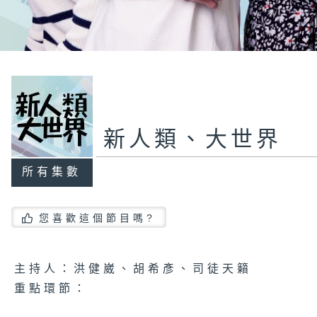
新人類、大世界
所有集數
您喜歡這個節目嗎?
主持人：洪健崴、胡希彥、司徒天籟
重點環節：