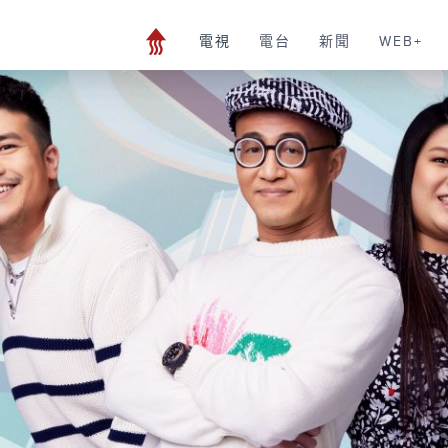
電視
電台
新聞
WEB+