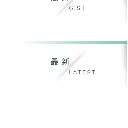
GIST
最新
LATEST