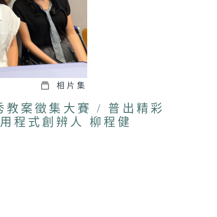
相片集
優秀教案徵集大賽 / 普出精彩
應用程式創辨人 柳程健