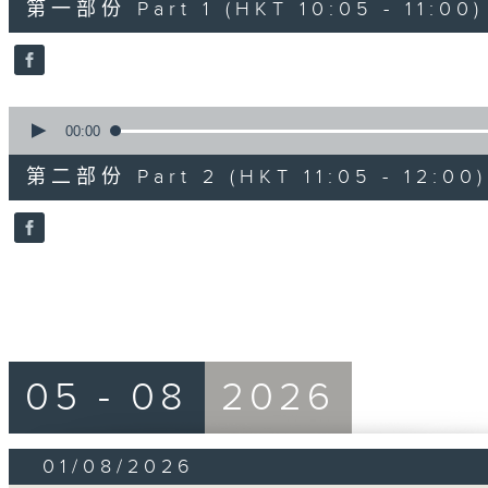
第一部份 Part 1 (HKT 10:05 - 11:00)
minutes,
10
seconds
Volume
90%
0
seconds
00:00
of
55
第二部份 Part 2 (HKT 11:05 - 12:00)
minutes,
10
seconds
Volume
90%
05 - 08
2026
01/08/2026