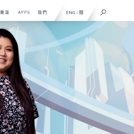
重溫
APPS
我們
ENG
/
簡