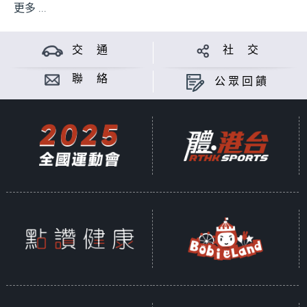
更多 ...
交 通
社 交
聯 絡
公眾回饋