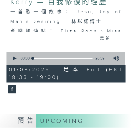
Kerry — 自我修復的經歷
一首歌一個故事： Jesu, Joy of
Man’s Desiring — 林以諾博士
耆樂加油站： Eliza Poon、Miss
更多...
Lam & Kerry — 自我修復的經歷
0
seconds
00:00
26:59
of
26
01/08/2026 - 足本 Full (HKT
minutes,
18:33 - 19:00)
59
seconds
預告
UPCOMING