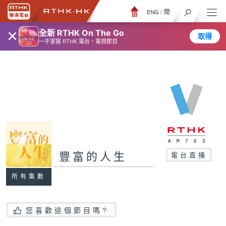
ENG
/
簡
×
全新 RTHK On The Go
取得
一手掌握 RTHK 電台、電視節目
豐富的人生
電台直播
所有集數
您喜歡這個節目嗎?