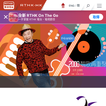
ENG
/
簡
×
全新 RTHK On The Go
取得
一手掌握 RTHK 電台、電視節目
...