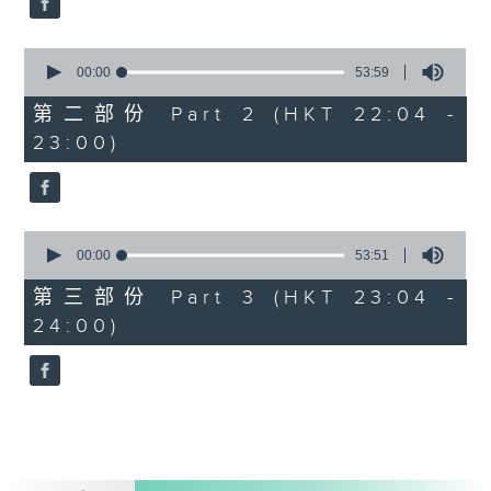
0
seconds
00:00
53:59
of
53
第二部份 Part 2 (HKT 22:04 -
minutes,
23:00)
59
seconds
0
seconds
00:00
53:51
of
53
第三部份 Part 3 (HKT 23:04 -
minutes,
24:00)
51
seconds