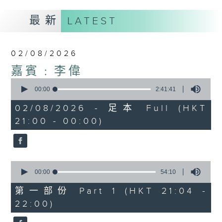
最新
LATEST
02/08/2026
嘉賓﹕李偉
0
seconds
00:00
2:41:41
of
2
02/08/2026 - 足本 Full (HKT
hours,
21:00 - 00:00)
41
minutes,
41
seconds
0
seconds
00:00
54:10
of
54
第一部份 Part 1 (HKT 21:04 -
minutes,
22:00)
10
seconds