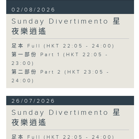
02/08/2026
Sunday Divertimento 星
夜樂逍遙
足本 Full (HKT 22:05 - 24:00)
第一部份 Part 1 (HKT 22:05 -
23:00)
第二部份 Part 2 (HKT 23:05 -
24:00)
26/07/2026
Sunday Divertimento 星
夜樂逍遙
足本 Full (HKT 22:05 - 24:00)