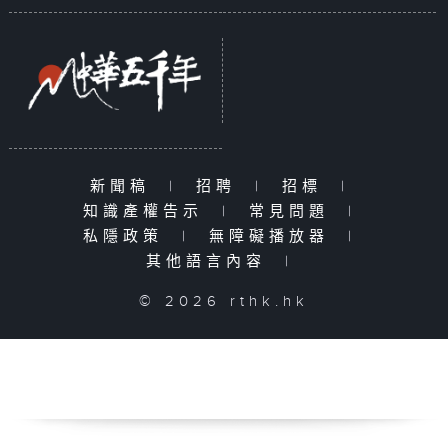
新聞稿
|
招聘
|
招標
|
知識產權告示
|
常見問題
|
私隱政策
|
無障礙播放器
|
其他語言內容
|
© 2026 rthk.hk