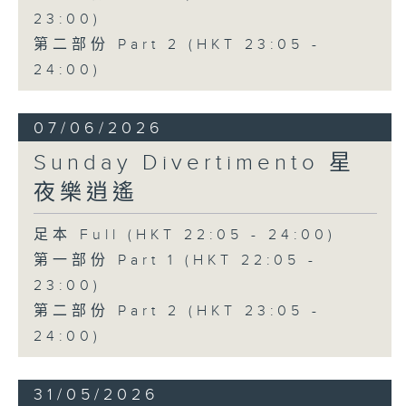
23:00)
第二部份 Part 2 (HKT 23:05 -
24:00)
07/06/2026
Sunday Divertimento 星
夜樂逍遙
足本 Full (HKT 22:05 - 24:00)
第一部份 Part 1 (HKT 22:05 -
23:00)
第二部份 Part 2 (HKT 23:05 -
24:00)
31/05/2026