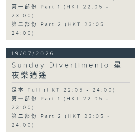
第一部份 Part 1 (HKT 22:05 -
23:00)
第二部份 Part 2 (HKT 23:05 -
24:00)
19/07/2026
Sunday Divertimento 星
夜樂逍遙
足本 Full (HKT 22:05 - 24:00)
第一部份 Part 1 (HKT 22:05 -
23:00)
第二部份 Part 2 (HKT 23:05 -
24:00)