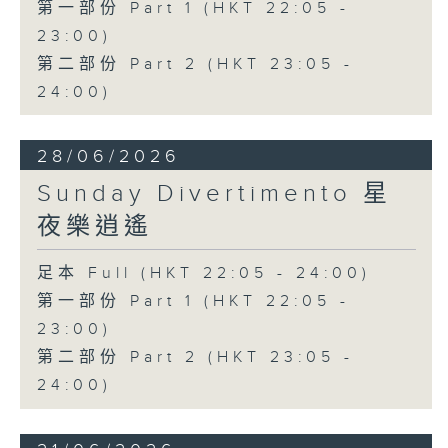
第一部份 Part 1 (HKT 22:05 -
23:00)
第二部份 Part 2 (HKT 23:05 -
24:00)
28/06/2026
Sunday Divertimento 星
夜樂逍遙
足本 Full (HKT 22:05 - 24:00)
第一部份 Part 1 (HKT 22:05 -
23:00)
第二部份 Part 2 (HKT 23:05 -
24:00)