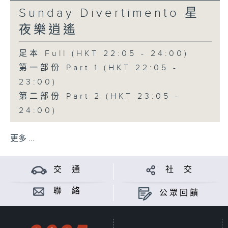
Sunday Divertimento 星
夜樂逍遙
足本 Full (HKT 22:05 - 24:00)
第一部份 Part 1 (HKT 22:05 -
23:00)
第二部份 Part 2 (HKT 23:05 -
24:00)
更多 ...
交 通
社 交
聯 絡
公眾回饋