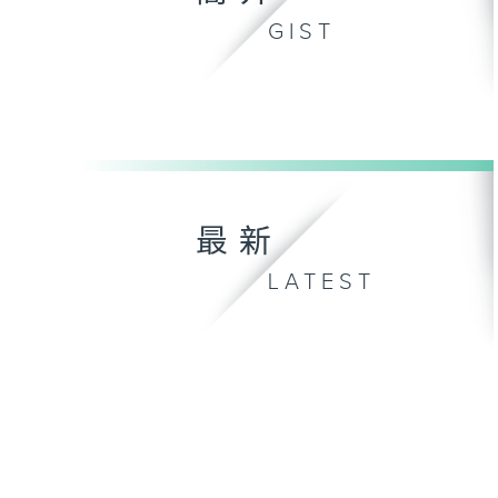
GIST
最新
LATEST