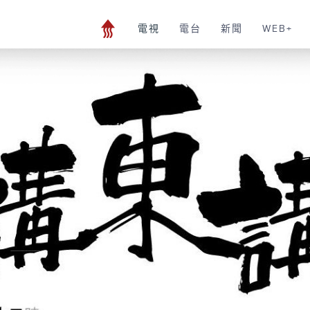
電視
電台
新聞
WEB+