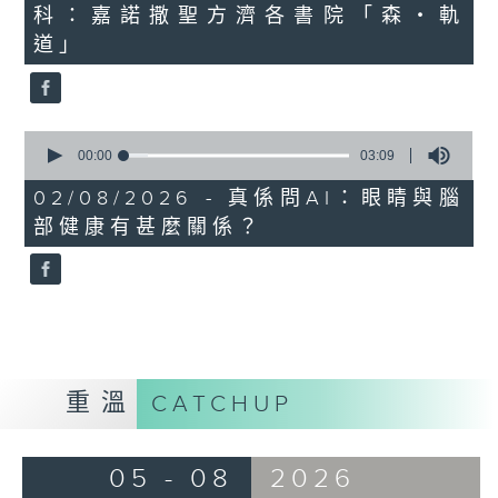
科：嘉諾撒聖方濟各書院「森・軌
18
minutes,
道」
47
seconds
0
seconds
00:00
03:09
of
3
02/08/2026 - 真係問AI：眼睛與腦
minutes,
部健康有甚麼關係？
9
seconds
重溫
CATCHUP
05 - 08
2026