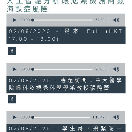
人工智能分析眼底照檢測阿茲
海默症風險
0
seconds
00:00
52:38
of
52
02/08/2026 - 足本 Full (HKT
minutes,
17:00 - 18:00)
38
seconds
0
seconds
00:00
20:03
of
20
02/08/2026 - 專題訪問：中大醫學
minutes,
院眼科及視覺科學學系教授張艷蕾
3
seconds
0
seconds
00:00
1:18:47
of
1
02/08/2026 - 學生哥，搞緊呢一
hour,