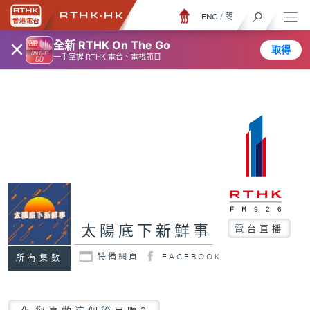
ENG
/
簡
×
全新 RTHK On The Go
取得
一手掌握 RTHK 電台、電視節目
太陽底下新鮮事
電台直播
特備網頁
FACEBOOK
所有集數