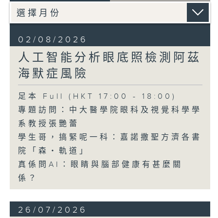
02/08/2026
人工智能分析眼底照檢測阿茲
海默症風險
足本 Full (HKT 17:00 - 18:00)
專題訪問：中大醫學院眼科及視覺科學學
系教授張艷蕾
學生哥，搞緊呢一科：嘉諾撒聖方濟各書
院「森・軌道」
真係問AI：眼睛與腦部健康有甚麼關
係？
26/07/2026