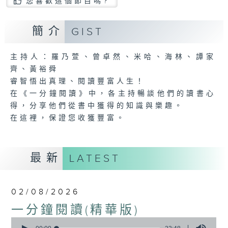
您喜歡這個節目嗎?
簡介
GIST
主持人：羅乃萱、曾卓然、米哈、海林、譚家
齊、黃裕舜
睿智悟出真理、閱讀豐富人生！
在《一分鐘閱讀》中，各主持暢談他們的讀書心
得，分享他們從書中獲得的知識與樂趣。
在這裡，保證您收獲豐富。
最新
LATEST
02/08/2026
一分鐘閱讀(精華版)
0