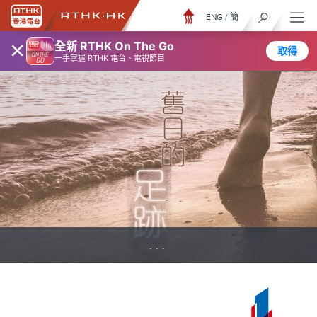
ENG
/
簡
×
全新 RTHK On The Go
取得
一手掌握 RTHK 電台、電視節目
...