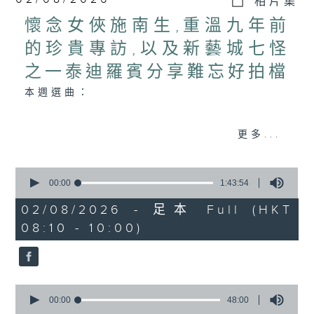
相片集
懷念女俠施南生,重溫九年前
的珍貴專訪,以及新藝城七怪
之一泰迪羅賓分享難忘好拍檔
本週選曲：
ANOTHER DAY OF SUN
更多...
變色龍
最佳拍檔
0
活色生香
seconds
00:00
1:43:54
SHE
of
1
02/08/2026 - 足本 Full (HKT
天外人
hour,
08:10 - 10:00)
43
minutes,
54
seconds
0
seconds
00:00
48:00
of