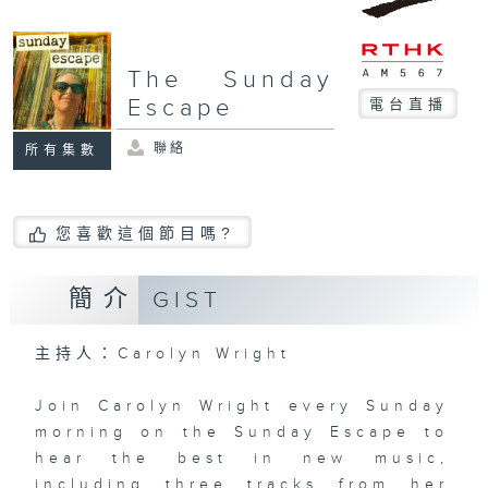
The Sunday
Escape
電台直播
聯絡
所有集數
您喜歡這個節目嗎?
簡介
GIST
主持人：Carolyn Wright
Join Carolyn Wright every Sunday
morning on the Sunday Escape to
hear the best in new music,
including three tracks from her