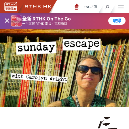
ENG
/
簡
×
全新 RTHK On The Go
取得
一手掌握 RTHK 電台、電視節目