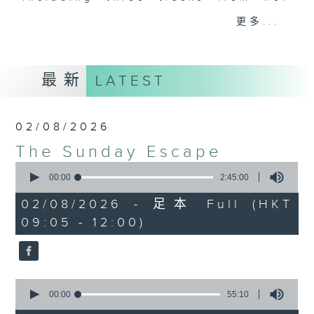
album of the week, along with a
更多...
carefully curated selection of
classics, plus interviews with
guests from all over the city and
最新
LATEST
beyond. There's also occasional
live music in the studio and all
the details of upcoming music
02/08/2026
events in Hong Kong.
The Sunday Escape
0
On top of all that is "The Biscuit
seconds
00:00
2:45:00
Review”, now a Sunday Escape
of
2
institution, a feature perfectly
02/08/2026 - 足本 Full (HKT
hours,
designed to complement the most
09:05 - 12:00)
45
minutes,
eclectic mix of weekend (or is it
0
begining?) music on Radio 3.
seconds
0
seconds
00:00
55:10
of