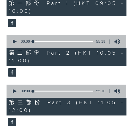
55
第一部份 Part 1 (HKT 09:05 -
minutes,
10:00)
10
seconds
0
seconds
00:00
55:19
of
55
第二部份 Part 2 (HKT 10:05 -
minutes,
11:00)
19
seconds
0
seconds
00:00
55:10
of
55
第三部份 Part 3 (HKT 11:05 -
minutes,
12:00)
10
seconds