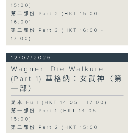
15:00)
conducted by Richard Bonynge.
第二部份 Part 2 (HKT 15:00 -
16:00)
多尼采蒂的歌劇《愛情靈藥》於1832年
第三部份 Part 3 (HKT 16:00 -
首演，是意大利美聲歌劇中最具魅力且歷
17:00)
久不衰的經典作品之一。作品以優雅動人
12/07/2026
的旋律結合輕鬆幽默的情節，講述一個關
Wagner: Die Walküre
於愛情、純真與成長的故事，至今仍深受
(Part 1) 華格納：女武神（第
世界各地觀眾喜愛。
一部）
性格單純的 Nemorino 深深愛上了獨立
足本 Full (HKT 14:05 - 17:00)
的富家女 Adina，卻始終無法贏得她的
第一部份 Part 1 (HKT 14:05 -
芳心。在江湖術士 Dulcamara 所販賣
15:00)
的「愛情靈藥」誘惑下，Nemorino 將
第二部份 Part 2 (HKT 15:00 -