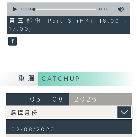
0
seconds
00:00
00:00
of
Gaetano Donizetti’s L’elisir
0
第三部份 Part 3 (HKT 16:00 -
seconds
d’amore, first performed in
17:00)
1832, is one of the most
charming and beloved works in
the Italian bel canto repertoire.
Combining graceful melodies
with light-hearted humour, the
重溫
CATCHUP
opera tells a simple yet
touching story of love,
05 - 08
2026
innocence, and self-discovery,
and continues to delight
audiences with its warmth and
02/08/2026