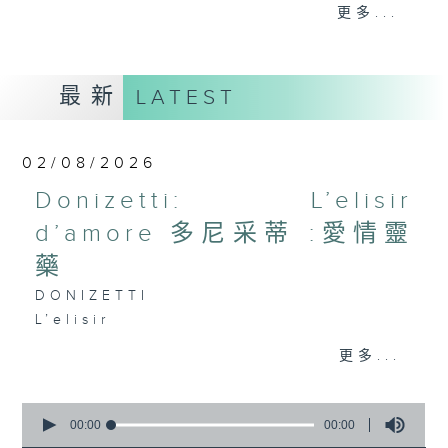
the month) will present you with
更多...
an opera of their choice. Enjoy!!
每星期，男高音譚天樂先生 ( 每月首星期日
最新
LATEST
) 和資深歌劇監製盧景文教授 ( 餘下星期日
) ，為你精選一套歌劇精品！
02/08/2026
Donizetti: L’elisir
d’amore 多尼采蒂 :愛情靈
藥
DONIZETTI
L’elisir
d’am
更多...
140’
Adina: Joan Sutherland (soprano)
0
Nemorino: Luciano Pavarotti
seconds
00:00
00:00
(tenor)
of