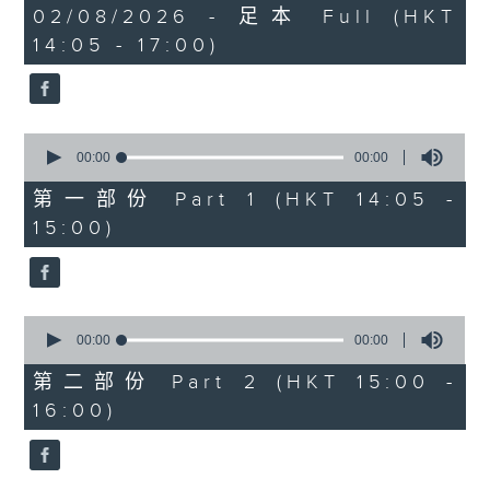
0
02/08/2026 - 足本 Full (HKT
Belcore: Dominic Cossa (baritone)
seconds
14:05 - 17:00)
Dulcamara: Spiro Malas (bass)
Giannetta: Maria Casula (soprano)
Ambrosian Opera Chorus / English
Chamber Orchestra / Richard
0
Bonynge (conductor)
seconds
00:00
00:00
of
0
第一部份 Part 1 (HKT 14:05 -
多尼采蒂
seconds
15:00)
《愛情靈
藥》
140’
阿蒂娜：修德蘭（女高音）
0
奈莫利諾：巴筏諾堤（男高音）
seconds
00:00
00:00
of
貝科萊：哥沙（男中音）
0
第二部份 Part 2 (HKT 15:00 -
杜卡馬拉：馬勒斯（男低音）
seconds
16:00)
珍內塔：卡素拉（女高音）
亞布斯安歌劇合唱團 / 英國室樂團 / 邦
寧（指揮）