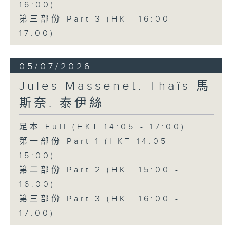
16:00)
希望寄託於這瓶靈藥，最終卻明白真正的
第三部份 Part 3 (HKT 16:00 -
愛情並非金錢所能換取。劇中輕快活潑的
17:00)
重唱及著名詠嘆調「偷灑一滴淚」，充分
展現多尼采蒂優美的旋律才華與精湛的喜
05/07/2026
歌劇創作技巧。
Jules Massenet: Thaïs 馬
斯奈: 泰伊絲
本月為你挑選的經典錄音版本，由女高音
修德蘭（Joan Sutherland）飾演
足本 Full (HKT 14:05 - 17:00)
第一部份 Part 1 (HKT 14:05 -
Adina，男高音巴伐洛堤（Luciano
15:00)
Pavarotti）飾演 Nemorino，男中音
第二部份 Part 2 (HKT 15:00 -
哥沙（Dominic Cossa）飾演
16:00)
Belcore，男低音馬勒斯（Spiro
第三部份 Part 3 (HKT 16:00 -
Malas）飾演 Dulcamara，並由邦寧
17:00)
（Richard Bonynge）指揮安布羅西