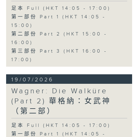
lagrima", the opera perfectly
足本 Full (HKT 14:05 - 17:00)
showcases Donizetti's gift for
第一部份 Part 1 (HKT 14:05 -
lyrical expression and comic
15:00)
第二部份 Part 2 (HKT 15:00 -
timing.
16:00)
第三部份 Part 3 (HKT 16:00 -
This month's classic recording
17:00)
features soprano Joan
Sutherland as Adina, tenor
19/07/2026
Luciano Pavarotti as Nemorino,
Wagner: Die Walküre
baritone Dominic Cossa as
(Part 2) 華格納：女武神
Belcore, and bass Spiro Malas
（第二部）
as Dulcamara, with the
足本 Full (HKT 14:05 - 17:00)
Ambrosian Opera Chorus and
第一部份 Part 1 (HKT 14:05 -
the English Chamber Orchestra