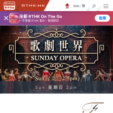
ENG
/
簡
×
全新 RTHK On The Go
取得
一手掌握 RTHK 電台、電視節目
Sun 星期日 2pm