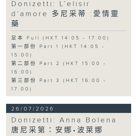
wit.
Donizetti: L’elisir
d’amore 多尼采蒂 :愛情靈
The shy and naïve Nemorino is
藥
deeply in love with the wealthy
足本 Full (HKT 14:05 - 17:00)
and independent Adina, but
第一部份 Part 1 (HKT 14:05 -
struggles to win her heart.
15:00)
Believing in the power of a
第二部份 Part 2 (HKT 15:00 -
magical love potion sold by the
16:00)
第三部份 Part 3 (HKT 16:00 -
quack doctor Dulcamara,
17:00)
Nemorino places his hopes in
the elixir, only to discover that
26/07/2026
true love cannot be bought.
Donizetti: Anna Bolena
Featuring sparkling ensembles
唐尼采第：安娜•波萊娜
and the famous aria "Una furtiva