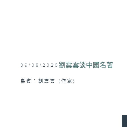
劉震雲談中國名著
09/08/2026
嘉賓︰劉震雲 (作家)