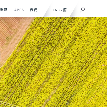
重溫
APPS
我們
ENG
/
簡