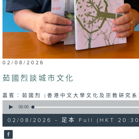
02/08/2026
茹國烈談城市文化
嘉賓︰茹國烈 (香港中文大學文化及宗教硏究系
0
seconds
00:00
of
22
02/08/2026 - 足本 Full (HKT 20:30
minutes,
46
seconds
Volume
90%