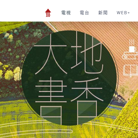
電視
電台
新聞
WEB+