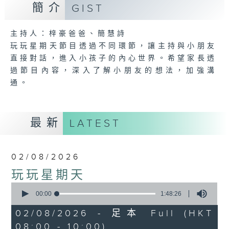
簡介
GIST
主持人：梓豪爸爸、簡慧詩
玩玩星期天節目透過不同環節，讓主持與小朋友
直接對話，進入小孩子的內心世界。希望家長透
過節目內容，深入了解小朋友的想法，加強溝
通。
最新
LATEST
02/08/2026
玩玩星期天
0
seconds
00:00
1:48:26
of
1
02/08/2026 - 足本 Full (HKT
hour,
08:00 - 10:00)
48