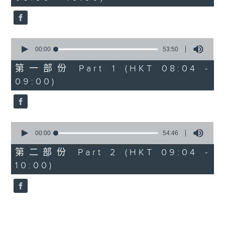
minutes,
26
seconds
0
seconds
00:00
53:50
of
53
第一部份 Part 1 (HKT 08:04 -
minutes,
09:00)
50
seconds
0
seconds
00:00
54:46
of
54
第二部份 Part 2 (HKT 09:04 -
minutes,
10:00)
46
seconds