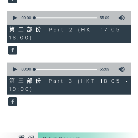
0
seconds
00:00
55:09
of
55
第二部份 Part 2 (HKT 17:05 -
minutes,
18:00)
9
seconds
0
seconds
00:00
55:09
of
55
第三部份 Part 3 (HKT 18:05 -
minutes,
19:00)
9
seconds