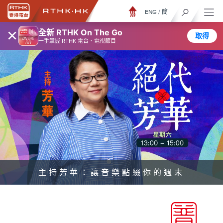
ENG
/
簡
×
全新 RTHK On The Go
取得
一手掌握 RTHK 電台、電視節目
主持芳華：讓音樂點綴你的週末