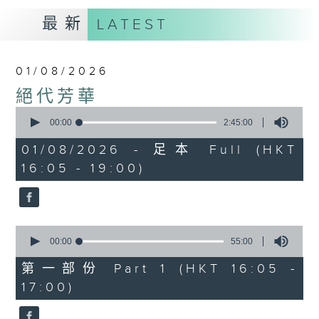
最新
LATEST
01/08/2026
絕代芳華
0
seconds
00:00
2:45:00
of
2
01/08/2026 - 足本 Full (HKT
hours,
16:05 - 19:00)
45
minutes,
0
seconds
0
seconds
00:00
55:00
of
55
第一部份 Part 1 (HKT 16:05 -
minutes,
17:00)
0
seconds