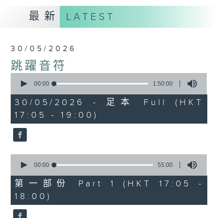
最新
LATEST
30/05/2026
跳躍音符
0
seconds
00:00
1:50:00
of
1
30/05/2026 - 足本 Full (HKT
hour,
17:05 - 19:00)
50
minutes,
0
seconds
0
seconds
00:00
55:00
of
55
第一部份 Part 1 (HKT 17:05 -
minutes,
18:00)
0
seconds