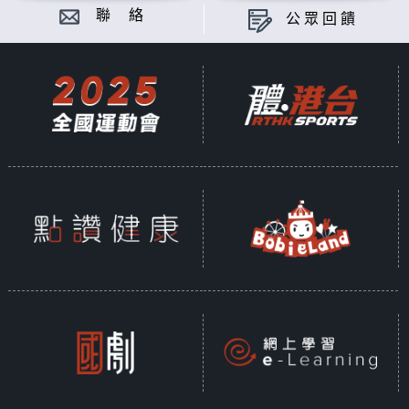
聯 絡
公眾回饋