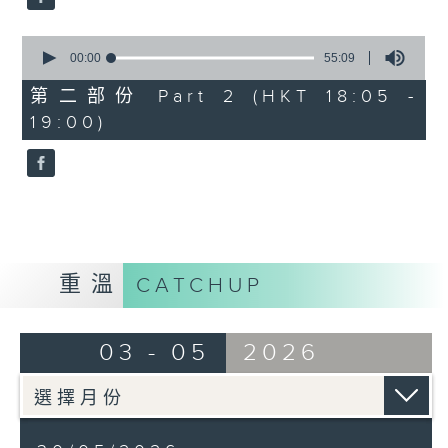
0
seconds
00:00
55:09
of
55
第二部份 Part 2 (HKT 18:05 -
minutes,
19:00)
9
seconds
重溫
CATCHUP
03 - 05
2026