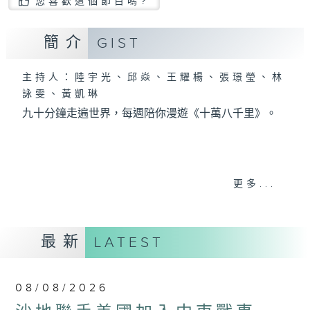
您喜歡這個節目嗎?
簡介
GIST
主持人：陸宇光、邱焱、王耀楊、張璟瑩、林
詠雯、黃凱琳
九十分鐘走遍世界，每週陪你漫遊《十萬八千里》。
更多...
最新
LATEST
08/08/2026