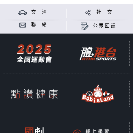
交 通
社 交
聯 絡
公眾回饋