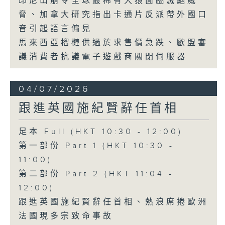
印尼山崩令全球最稀有大猿面臨滅絕威
脅、加拿大研究指出卡通片反派帶外國口
音引起語言偏見
馬來西亞榴槤供過於求售價急跌、歐盟審
議消費者抗議電子遊戲商關閉伺服器
04/07/2026
跟進英國施紀賢辭任首相
足本 Full (HKT 10:30 - 12:00)
第一部份 Part 1 (HKT 10:30 -
11:00)
第二部份 Part 2 (HKT 11:04 -
12:00)
跟進英國施紀賢辭任首相、熱浪席捲歐洲
法國現多宗致命事故