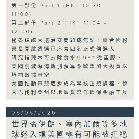
第一部份 Part 1 (HKT 10:30 -
11:00)
第二部份 Part 2 (HKT 11:04 -
12:00)
秘魯總統大選治安問題成焦點、聯合國秘
書長開啟遴選程序含四名正式候選人
研究指辣木可去除食水中98%微塑膠、
美國削減深海觀測預算令歐盟加大投資以
填補數據真空
泰國推動電競逐步成為學校正規課程、德
國巴伐利亞州以地區貨幣作環保金融工具
06/06/2026
世界盃伊朗、塞內加爾等多地
球迷入境美國極有可能被拒絕