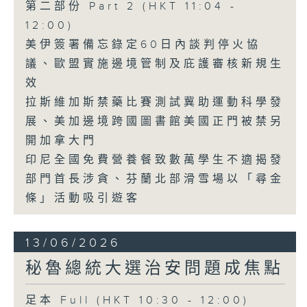
第二部份 Part 2 (HKT 11:04 -
12:00)
美伊簽署備忘錄定60日內談判停火協
議、歐盟實施邊境管制及庇護審核新規生
效
拉斯維加斯禁藥比賽測試冀助運動科學發
展、美加邊境跨國圖書館美國正門被禁另
開加拿大門
印尼全國免費營養餐致數萬學生不適揭發
部門首長涉貪、芬蘭北部滑雪場以「尋金
條」活動吸引遊客
13/06/2026
秘魯總統大選治安問題成焦點
足本 Full (HKT 10:30 - 12:00)