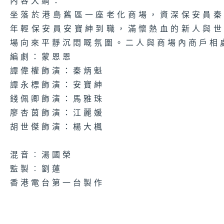
內容大綱：
坐落於港島舊區一座老化商場，資深保安員
年輕保安員安寶紳到職，滿懷熱血的新人與
場向來平靜沉悶嘅氛圍。二人與商場內商戶相
編劇：蒙恩恩
譚偉權飾演：秦炳魁
譚永標飾演：安寶紳
錢佩卿飾演：馬雅珠
廖杏茵飾演：江麗媛
胡世傑飾演：楊大楓
混音︰湯國榮
監製︰劉蓮
香港電台第一台製作