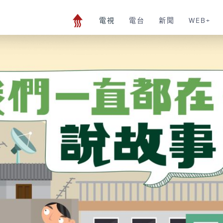
電視
電台
新聞
WEB+