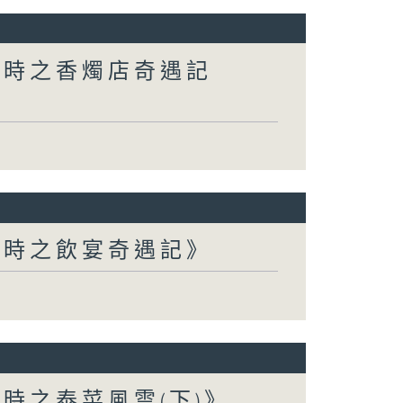
小時之香燭店奇遇記
小時之飲宴奇遇記》
時之泰菜風雲(下)》