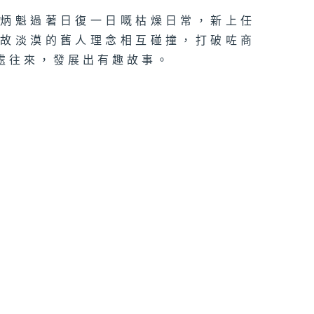
秦炳魁過著日復一日嘅枯燥日常，新上任
世故淡漠的舊人理念相互碰撞，打破咗商
處往來，發展出有趣故事。