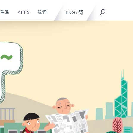
重溫
APPS
我們
ENG
/
簡