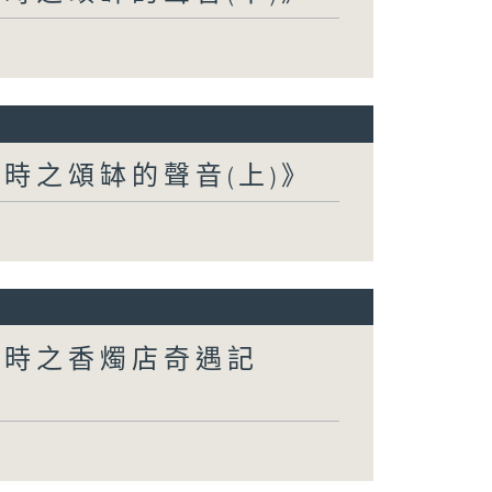
時之頌缽的聲音(上)》
小時之香燭店奇遇記