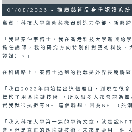
of
0
01/08/2026 - 推廣藝術品身份認證系
seconds
Volume
90%
嘉賓：科技大學藝術與機器創造力學部、新興
「我是秦仲宇博士，我在香港科技大學新興跨
擔任講師，我的研究方向特別針對藝術科技，尤其
認證）。」
在科研路上，秦博士遇到的挑戰是外界長期將區
「我由2022年開始提出這個題目，到現在很多
標榜了用區塊鏈技術 ，所以很多人都會認為如
實我就很抗拒有NFT這個聯想，因為NFT（熱
「我入科技大學第一篇的學術文章，就是說NF
會。但是真正的區塊鏈技術，未來是要用一個 A