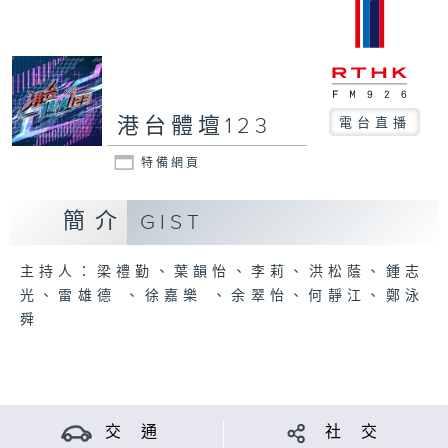
港台體壇123
電台直播
特備網頁
簡介
GIST
主持人：梁禮勤、葉韻怡、李莉、洪松蔭、鍾志
光、雷雄德 、徐嘉樂 、余翠怡、何靜江、鄭泳
舜
交 通
社 交