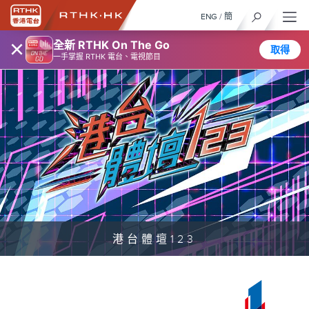
ENG
/
簡
×
全新 RTHK On The Go
取得
一手掌握 RTHK 電台、電視節目
港台體壇123