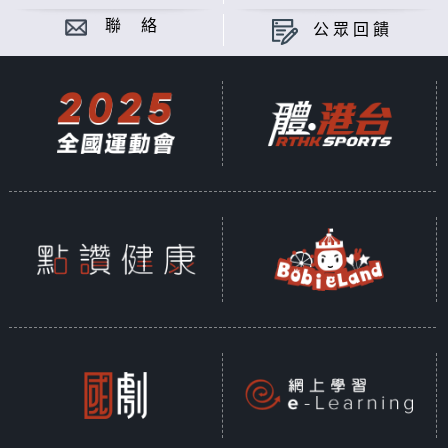
聯 絡
公眾回饋