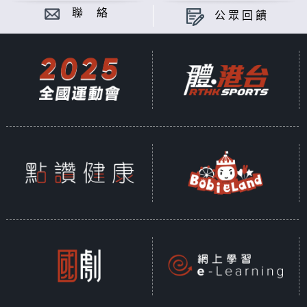
聯 絡
公眾回饋