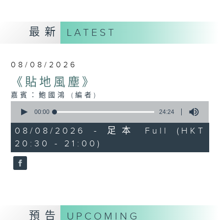
最新
LATEST
08/08/2026
《貼地風塵》
嘉賓：鮑國鴻 (編者)
0
seconds
00:00
24:24
of
24
08/08/2026 - 足本 Full (HKT
minutes,
20:30 - 21:00)
24
seconds
預告
UPCOMING