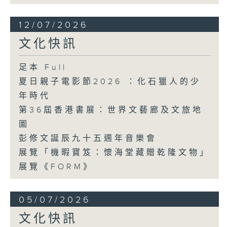
12/07/2026
文化快訊
足本 Full
夏日親子電影節2026 ：化石獵人的少
年時代
第36屆香港書展：世界文藝廊及文旅地
圖
彭修文誕辰九十五週年音樂會
展覽「機暇寶笈：懷海堂藏贈乾隆文物」
展覽《FORM》
05/07/2026
文化快訊