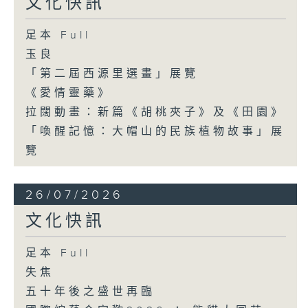
文化快訊
足本 Full
玉良
「第二屆西源里選畫」展覽
《愛情靈藥》
拉闊動畫：新篇《胡桃夾子》及《田園》
「喚醒記憶：大帽山的民族植物故事」展
覽
26/07/2026
文化快訊
足本 Full
失焦
五十年後之盛世再臨