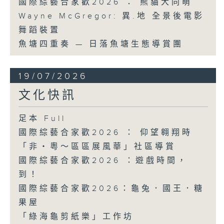
國際綜藝合家歡2026 ： 熊貓大同萌
Wayne McGregor: 異.地 全景後電影
舞蹈裝置
魚塘四重奏 — 日落魚塘生態導賞團
19/07/2026
文化快訊
足本 Full
國際綜藝合家歡2026 ： 仰望翱翔時
「非・粵～區區展風華」社區導賞
國際綜藝合家歡2026 ：遊戲時間，
到！
國際綜藝合家歡2026：龜兔．國王．糖
果屋
「綠海龜剪紙樂」工作坊