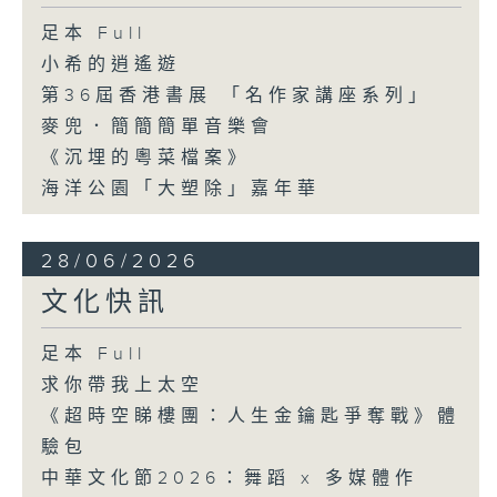
足本 Full
小希的逍遙遊
第36屆香港書展 「名作家講座系列」
麥兜．簡簡簡單音樂會
《沉埋的粵菜檔案》
海洋公園「大塑除」嘉年華
28/06/2026
文化快訊
足本 Full
求你帶我上太空
《超時空睇樓團：人生金鑰匙爭奪戰》體
驗包
中華文化節2026：舞蹈 x 多媒體作