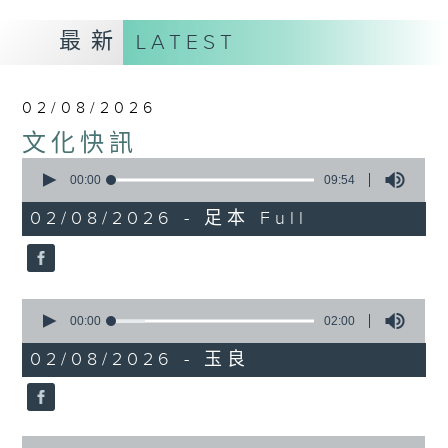
最新
LATEST
02/08/2026
文化快訊
0
seconds
00:00
09:54
of
9
02/08/2026 - 足本 Full
minutes,
54
seconds
0
seconds
00:00
02:00
of
2
02/08/2026 - 玉良
minutes,
0
seconds
0