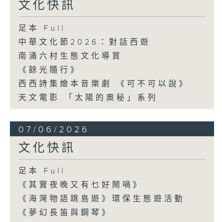
文化快訊
足本 Full
中華文化節2026：對話西遊
南涌六村生態文化導賞
《餘光隨行》
西西詩集繪本音樂劇 《可不可以說》
天文電影 「太陽的奧秘」系列
07/06/2026
文化快訊
足本 Full
《其實夜晚又有乜好鬧喎》
《海灣物語跳島遊》環保生態遊活動
《夢幻長笛與鋼琴》