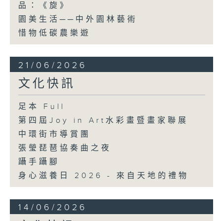
品：《旋》
園美生活──中外園林藝術
惜物低碳農樂遊
21/06/2026
文化快訊
足本 Full
第四屆Joy in Art水彩畫暨畫家聯展
中環街市導賞團
張瑩琵琶協奏曲之夜
躡手躡腳
身心滋養日 2026 - 來自天地的禮物
14/06/2026