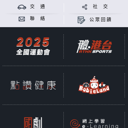
交 通
社 交
聯 絡
公眾回饋