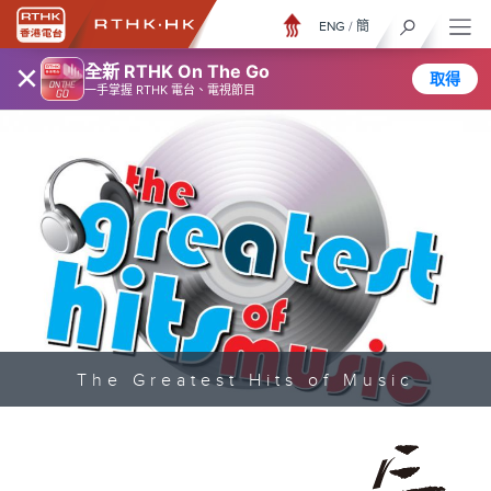
ENG
/
簡
×
全新 RTHK On The Go
取得
一手掌握 RTHK 電台、電視節目
The Greatest Hits of Music