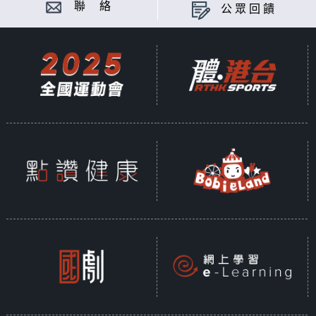
聯 絡
公眾回饋