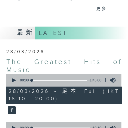
particular era - The Greatest Hits
更多...
of Music includes top tunes from
the 60s right up to today. You’ll
hear everything from The Beatles,
最新
LATEST
Diana Ross, and Hall & Oates right
through to Dua Lipa, Doja Cat and
Ed Sheeran. Plus, James includes
28/03/2026
many of today’s hits from around
The Greatest Hits of
the world, including both the UK
Top 40 and the US Billboard 100 –
Music
and there’s plenty of music news,
0
seconds
00:00
1:45:00
the movie minute, and the mystery
of
TV theme tune too.
1
28/03/2026 - 足本 Full (HKT
hour,
18:10 - 20:00)
45
minutes,
0
seconds
0