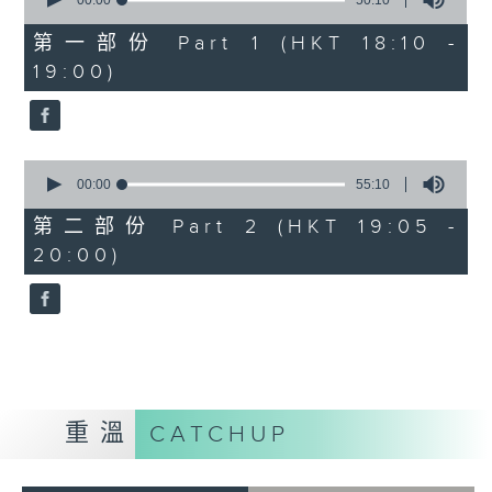
seconds
00:00
50:10
of
50
第一部份 Part 1 (HKT 18:10 -
minutes,
19:00)
10
seconds
0
seconds
00:00
55:10
of
55
第二部份 Part 2 (HKT 19:05 -
minutes,
20:00)
10
seconds
重溫
CATCHUP