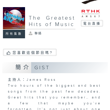
The Greatest
Hits of Music
電台直播
聯絡
所有集數
您喜歡這個節目嗎?
簡介
GIST
主持人：James Ross
Two hours of the biggest and best
songs from the past few decades.
Great hits that you remember… and
a few that maybe you’ve
forgotten. It’s not just about one