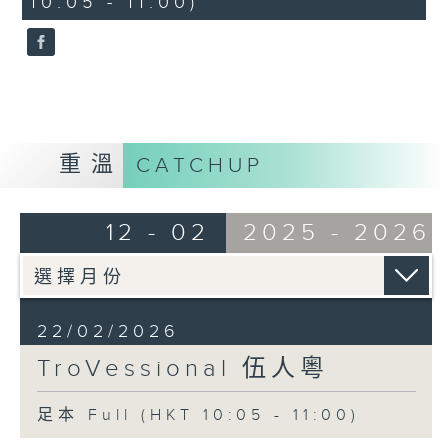
10:05 - 11:00)
0
LUI Man-shing
seconds
Meeting at the Milky Way (3’)
WONG Yue-sun
Nostalgia (3’)
Ancient Tune
Autumn Moon over the Han Palace
(6’)
重溫
CATCHUP
WONG Yue-sun (YEUNG Kin-ping
arr.)
Red Candles (3’)
12 - 02
2025 - 2026
Recorded at RTHK Studio 2 on
3/7/2024
伍人粵
22/02/2026
伍人粵
TroVessional 伍人粵
朱兆良
《龍飛鳳舞》 (3’)
足本 Full (HKT 10:05 - 11:00)
林浩然 （伍人粵編）
《村曉》 (3’)