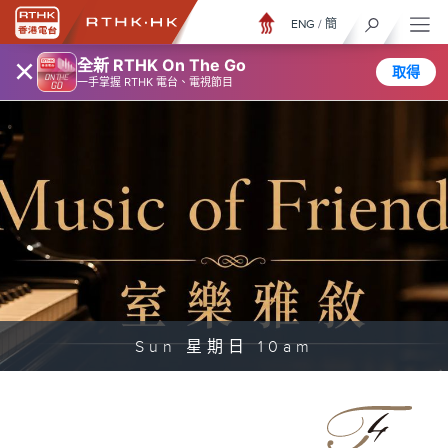
ENG
/
簡
×
全新 RTHK On The Go
取得
一手掌握 RTHK 電台、電視節目
Sun 星期日 10am