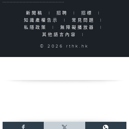
新聞稿
|
招聘
|
招標
|
知識產權告示
|
常見問題
|
私隱政策
|
無障礙播放器
|
其他語言內容
|
© 2026 rthk.hk