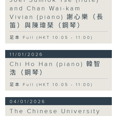
Joel Sumlok Tse (flute)
and Chan Wai-kam
Vivian (piano) 謝心樂（長
笛）與陳瑋琹（鋼琴）
足本 Full (HKT 10:05 - 11:00)
11/01/2026
Chi Ho Han (piano) 韓智
浩（鋼琴）
足本 Full (HKT 10:05 - 11:00)
04/01/2026
The Chinese University