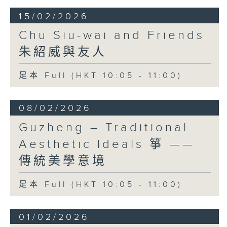
嚴華
15/02/2026
《月圓花好》 (3’)
易劍泉
Chu Siu-wai and Friends
《鳥投林》 (4’)
朱紹威與友人
呂文成
《銀河會》 (3’)
足本 Full (HKT 10:05 - 11:00)
王粵生
《懷舊》 (3’)
古曲
08/02/2026
《漢宮秋月》 (6’)
Guzheng – Traditional
王粵生 （楊健平編）
《紅燭》 (3’)
Aesthetic Ideals 箏 ——
2024年7月3日香港電台二號錄音室錄音
傳統美學意境
足本 Full (HKT 10:05 - 11:00)
01/02/2026