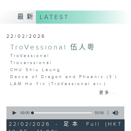
最新
LATEST
22/02/2026
TroVessional 伍人粵
TroVessional
Troverssional
CHU Shiu Leung
Dance of Dragon and Phoenix (3’)
LAM Ho Yin (TroVessional arr.)
Village Dawn (3’)
更多...
YAN Hua
The Full Moon and Flowers in
0
Bloom (3’)
seconds
00:00
55:00
of
YIK Kim-chuen
55
22/02/2026 - 足本 Full (HKT
Birds Returning to the Woods (4’)
minutes,