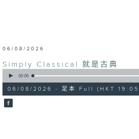
06/08/2026
Simply Classical 就是古典
0
seconds
00:00
of
55
06/08/2026 - 足本 Full (HKT 19:05
minutes,
0
seconds
Volume
90%