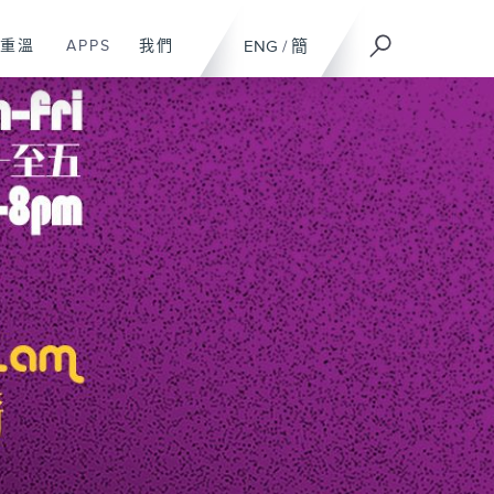
重溫
APPS
我們
ENG
/
簡