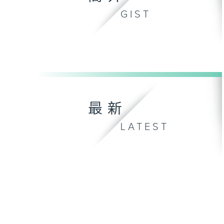
GIST
最新
LATEST