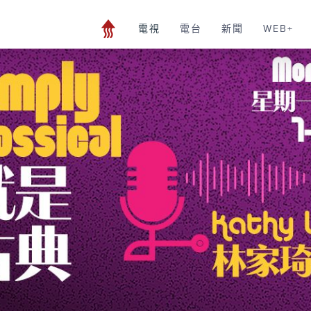
電視
電台
新聞
WEB+