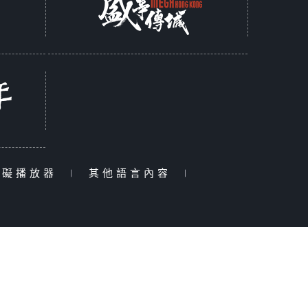
障礙播放器
|
其他語言內容
|