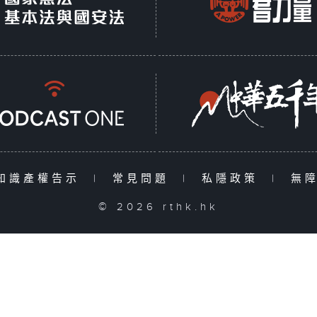
知識產權告示
|
常見問題
|
私隱政策
|
無
© 2026 rthk.hk