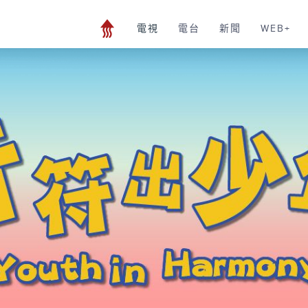
電視
電台
新聞
WEB+