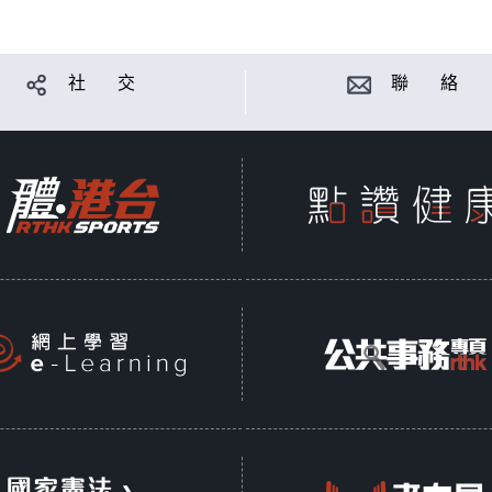
社 交
聯 絡